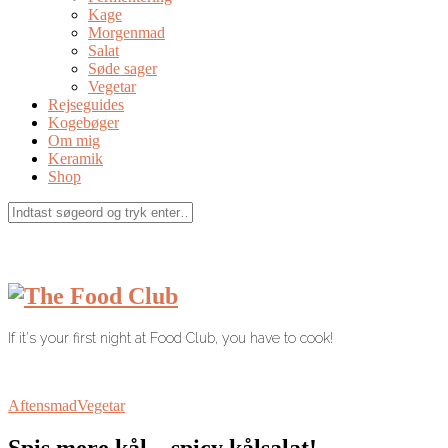
Kage
Morgenmad
Salat
Søde sager
Vegetar
Rejseguides
Kogebøger
Om mig
Keramik
Shop
If it's your first night at Food Club, you have to cook!
Aftensmad
Vegetar