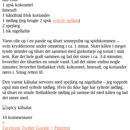
1 spsk kokosmel
limesaft
1 håndfuld frisk koriander
1 rødløg (jeg brugte 2 spsk
syltede rødløg
)
2 spejlæg
1 tsk nigellafrø
Varm olie op i en pande og tilsæt sennepsfrø og spidskommen –
svits krydderierne under omrøring i ca. 1 minut. Skær kålen i meget
tynde strimler og tilsæt det sammen med gurkemeje og tomat i små
tern. Rør det hele godt sammen og lad det simre i ca. 3-4 minutter,
hvorefter der tilsættes en smule vand. Lad det simre endnu nogle
minutter, hvorefter finthakket chili, kokosmel, limesaft, og koriander
røres i. Smag retten til.
Den varme kålsalat serveres med spejlæg og nigellafrø – jeg toppede
også min med syltede rødløg. Hvis du ikke lige har syltede rødløg,
så tilsæt en smule finthakkede rødløg på samme tid med kålen og lad
det simre med.
10 kommentarer
0
Facebook
Twitter
Google +
Pinterest