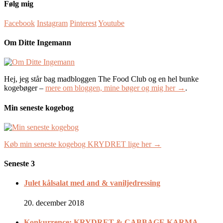
Følg mig
Facebook
Instagram
Pinterest
Youtube
Om Ditte Ingemann
Hej, jeg står bag madbloggen The Food Club og en hel bunke
kogebøger –
mere om bloggen, mine bøger og mig her →
.
Min seneste kogebog
Køb min seneste kogebog KRYDRET lige her →
Seneste 3
Julet kålsalat med and & vaniljedressing
20. december 2018
Konkurrence: KRYDRET & CABBAGE KARMA