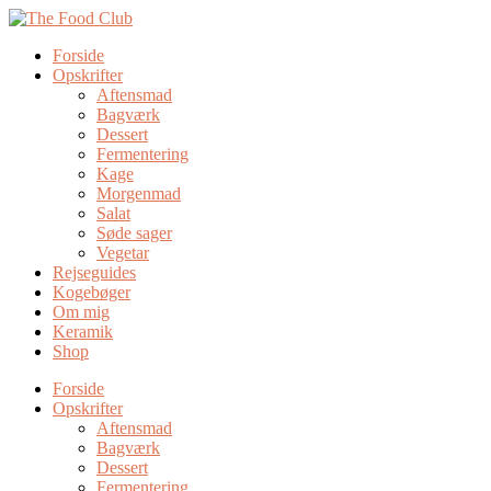
Forside
Opskrifter
Aftensmad
Bagværk
Dessert
Fermentering
Kage
Morgenmad
Salat
Søde sager
Vegetar
Rejseguides
Kogebøger
Om mig
Keramik
Shop
Forside
Opskrifter
Aftensmad
Bagværk
Dessert
Fermentering