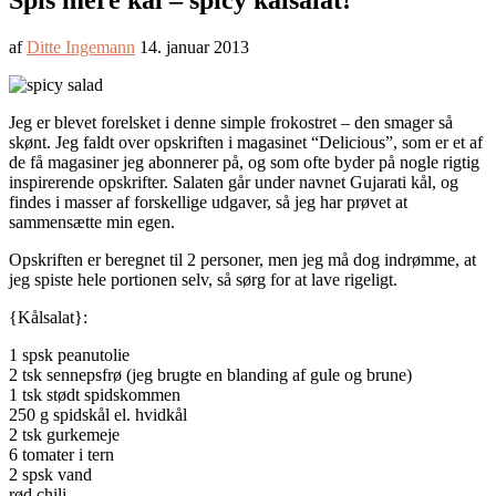
Spis mere kål – spicy kålsalat!
af
Ditte Ingemann
14. januar 2013
Jeg er blevet forelsket i denne simple frokostret – den smager så
skønt. Jeg faldt over opskriften i magasinet “Delicious”, som er et af
de få magasiner jeg abonnerer på, og som ofte byder på nogle rigtig
inspirerende opskrifter. Salaten går under navnet Gujarati kål, og
findes i masser af forskellige udgaver, så jeg har prøvet at
sammensætte min egen.
Opskriften er beregnet til 2 personer, men jeg må dog indrømme, at
jeg spiste hele portionen selv, så sørg for at lave rigeligt.
{Kålsalat}:
1 spsk peanutolie
2 tsk sennepsfrø (jeg brugte en blanding af gule og brune)
1 tsk stødt spidskommen
250 g spidskål el. hvidkål
2 tsk gurkemeje
6 tomater i tern
2 spsk vand
rød chili