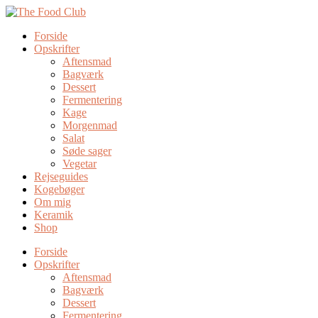
Forside
Opskrifter
Aftensmad
Bagværk
Dessert
Fermentering
Kage
Morgenmad
Salat
Søde sager
Vegetar
Rejseguides
Kogebøger
Om mig
Keramik
Shop
Forside
Opskrifter
Aftensmad
Bagværk
Dessert
Fermentering