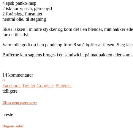
4 spsk panko-rasp
2 tsk karrypasta, gerne rød
2 forårsløg, fintsnittet
neutral olie, til stegning
Skær laksen i mindre stykker og kom det i en blender, minihakker eller 
farsen til sidst.
Varm olie godt op i en pande og form 8 små bøffer af farsen. Steg laks
Bøfferne kan sagtens bruges i en sandwich, på madpakken eller som af
14 kommentarer
0
Facebook
Twitter
Google +
Pinterest
tidligere
Ultra nem pæretærte
næste
Dagens salat