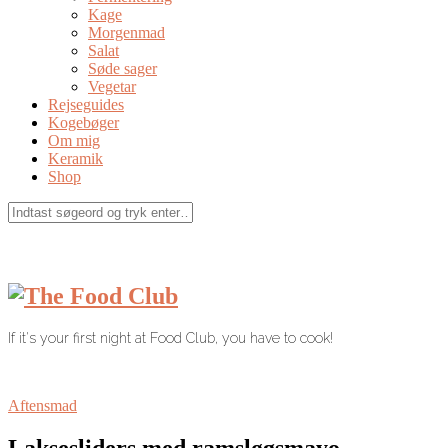
Kage
Morgenmad
Salat
Søde sager
Vegetar
Rejseguides
Kogebøger
Om mig
Keramik
Shop
If it's your first night at Food Club, you have to cook!
Aftensmad