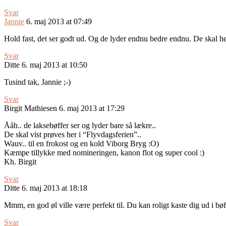
Svar
Jannie
6. maj 2013 at 07:49
Hold fast, det ser godt ud. Og de lyder endnu bedre endnu. De skal hel
Svar
Ditte
6. maj 2013 at 10:50
Tusind tak, Jannie ;-)
Svar
Birgit Mathiesen
6. maj 2013 at 17:29
Ååh.. de laksebøffer ser og lyder bare så lækre..
De skal vist prøves her i “Flyvdagsferien”..
Wauv.. til en frokost og en kold Viborg Bryg :O)
Kæmpe tillykke med nomineringen, kanon flot og super cool :)
Kh. Birgit
Svar
Ditte
6. maj 2013 at 18:18
Mmm, en god øl ville være perfekt til. Du kan roligt kaste dig ud i bøffe
Svar