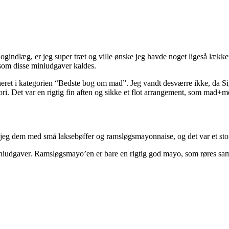
blogindlæg, er jeg super træt og ville ønske jeg havde noget ligeså læk
 som disse miniudgaver kaldes.
neret i kategorien “Bedste bog om mad”. Jeg vandt desværre ikke, da S
ori. Det var en rigtig fin aften og sikke et flot arrangement, som mad+me
jeg dem med små laksebøffer og ramsløgsmayonnaise, og det var et stort
i miniudgaver. Ramsløgsmayo’en er bare en rigtig god mayo, som røres 