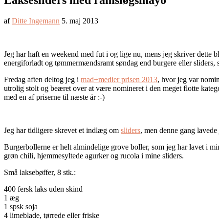
Laksesliders med ramsløgsmayo
af
Ditte Ingemann
5. maj 2013
Jeg har haft en weekend med fut i og lige nu, mens jeg skriver dette 
energiforladt og tømmermændsramt søndag end burgere eller sliders,
Fredag aften deltog jeg i
mad+medier prisen 2013
, hvor jeg var nomi
utrolig stolt og beæret over at være nomineret i den meget flotte kateg
med en af priserne til næste år :-)
Jeg har tidligere skrevet et indlæg om
sliders
, men denne gang lavede 
Burgerbollerne er helt almindelige grove boller, som jeg har lavet 
grøn chili, hjemmesyltede agurker og rucola i mine sliders.
Små laksebøffer, 8 stk.:
400 fersk laks uden skind
1 æg
1 spsk soja
4 limeblade, tørrede eller friske