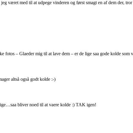
eg været med til at udpege vinderen og først smagt en af dem der, tro
kke fotos – Glaeder mig til at lave dem – er de lige saa gode kolde so
mager altså også godt kolde :-)
rige…saa bliver noed til at vaere kolde :) TAK igen!