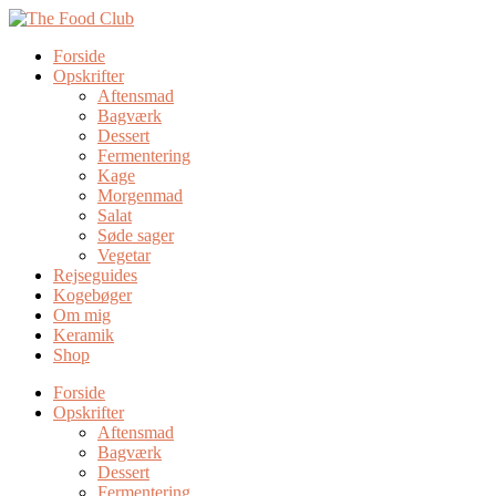
Forside
Opskrifter
Aftensmad
Bagværk
Dessert
Fermentering
Kage
Morgenmad
Salat
Søde sager
Vegetar
Rejseguides
Kogebøger
Om mig
Keramik
Shop
Forside
Opskrifter
Aftensmad
Bagværk
Dessert
Fermentering