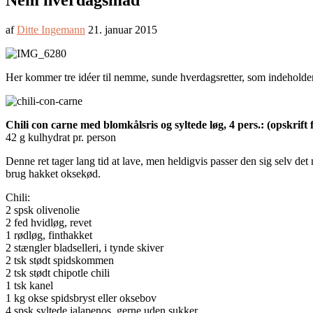
Nem hverdagsmad
af
Ditte Ingemann
21. januar 2015
Her kommer tre idéer til nemme, sunde hverdagsretter, som indeholder let
Chili con carne med blomkålsris og syltede løg, 4 pers.: (opskrift
42 g kulhydrat pr. person
Denne ret tager lang tid at lave, men heldigvis passer den sig selv det
brug hakket oksekød.
Chili:
2 spsk olivenolie
2 fed hvidløg, revet
1 rødløg, finthakket
2 stængler bladselleri, i tynde skiver
2 tsk stødt spidskommen
2 tsk stødt chipotle chili
1 tsk kanel
1 kg okse spidsbryst eller oksebov
4 spsk syltede jalapenos, gerne uden sukker