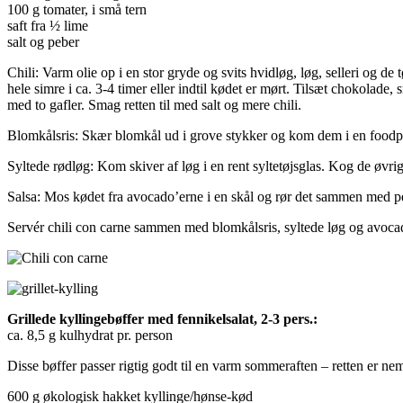
100 g tomater, i små tern
saft fra ½ lime
salt og peber
Chili: Varm olie op i en stor gryde og svits hvidløg, løg, selleri og d
hele simre i ca. 3-4 timer eller indtil kødet er mørt. Tilsæt chokolade
med to gafler. Smag retten til med salt og mere chili.
Blomkålsris: Skær blomkål ud i grove stykker og kom dem i en foodpr
Syltede rødløg: Kom skiver af løg i en rent syltetøjsglas. Kog de øvr
Salsa: Mos kødet fra avocado’erne i en skål og rør det sammen med peb
Servér chili con carne sammen med blomkålsris, syltede løg og avoca
Grillede kyllingebøffer med fennikelsalat, 2-3 pers.:
ca. 8,5 g kulhydrat pr. person
Disse bøffer passer rigtig godt til en varm sommeraften – retten er n
600 g økologisk hakket kyllinge/hønse-kød