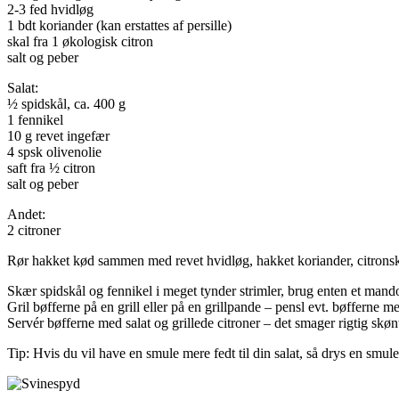
2-3 fed hvidløg
1 bdt koriander (kan erstattes af persille)
skal fra 1 økologisk citron
salt og peber
Salat:
½ spidskål, ca. 400 g
1 fennikel
10 g revet ingefær
4 spsk olivenolie
saft fra ½ citron
salt og peber
Andet:
2 citroner
Rør hakket kød sammen med revet hvidløg, hakket koriander, citronskal
Skær spidskål og fennikel i meget tynder strimler, brug enten et mandol
Gril bøfferne på en grill eller på en grillpande – pensl evt. bøfferne 
Servér bøfferne med salat og grillede citroner – det smager rigtig skøn
Tip: Hvis du vil have en smule mere fedt til din salat, så drys en smule 