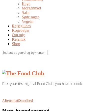
Kage
Morgenmad
Salat
Søde sager
Vegetar
Rejseguides
Kogebøger
Om mig
Keramik
Shop
If it's your first night at Food Club, you have to cook!
Aftensmad
Sundhed