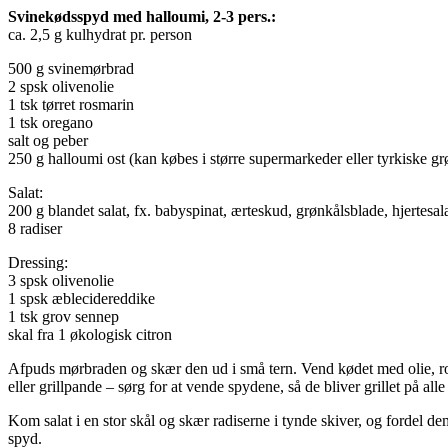
Svinekødsspyd med halloumi, 2-3 pers.:
ca. 2,5 g kulhydrat pr. person
500 g svinemørbrad
2 spsk olivenolie
1 tsk tørret rosmarin
1 tsk oregano
salt og peber
250 g halloumi ost (kan købes i større supermarkeder eller tyrkiske gr
Salat:
200 g blandet salat, fx. babyspinat, ærteskud, grønkålsblade, hjertesal
8 radiser
Dressing:
3 spsk olivenolie
1 spsk æblecidereddike
1 tsk grov sennep
skal fra 1 økologisk citron
Afpuds mørbraden og skær den ud i små tern. Vend kødet med olie, ros
eller grillpande – sørg for at vende spydene, så de bliver grillet på all
Kom salat i en stor skål og skær radiserne i tynde skiver, og fordel 
spyd.