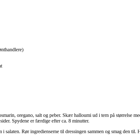
ønthandlere)
at
marin, oregano, salt og peber. Skær halloumi ud i tern på størrelse me
e sider. Spydene er færdige efter ca. 8 minutter.
dem i salaten. Rør ingredienserne til dressingen sammen og smag den til