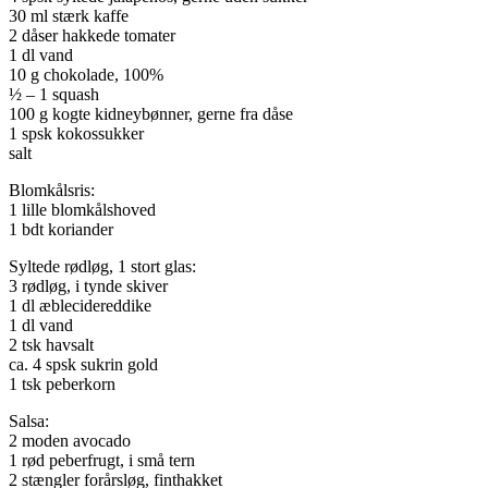
30 ml stærk kaffe
2 dåser hakkede tomater
1 dl vand
10 g chokolade, 100%
½ – 1 squash
100 g kogte kidneybønner, gerne fra dåse
1 spsk kokossukker
salt
Blomkålsris:
1 lille blomkålshoved
1 bdt koriander
Syltede rødløg, 1 stort glas:
3 rødløg, i tynde skiver
1 dl æblecidereddike
1 dl vand
2 tsk havsalt
ca. 4 spsk sukrin gold
1 tsk peberkorn
Salsa:
2 moden avocado
1 rød peberfrugt, i små tern
2 stængler forårsløg, finthakket