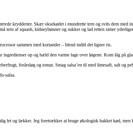
e tørrede krydderier. Skær oksekødet i mundrette tern og svits dem med in
, små tern af squash, kidneybønner og sukker og lad retten simre yderlig
ocessor sammen med koriander – blend indtil det ligner ris.
ige ingredienser op og hæld den varme lage over løgene. Kom låg på gla
erfrugt, forårsløg og tomat. Smag salsa’en til med limesaft, salt og pe
do-salsa.
emlig let og lækker. Jeg foretrækker at bruge økologisk hakket kød, men