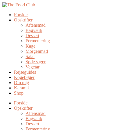
Forside
Opskrifter
Aftensmad
Bagværk
Dessert
Fermentering
Kage
Morgenmad
Salat
Søde sager
Vegetar
Rejseguides
Kogebøger
Om mig
Keramik
Shop
Forside
Opskrifter
Aftensmad
Bagværk
Dessert
Fermentering