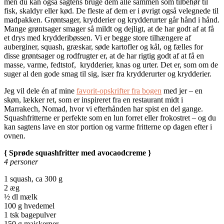
men du kan også sagtens bruge dem alle sammen som tilbehør til
fisk, skaldyr eller kød. De fleste af dem er i øvrigt også velegnede til
madpakken. Grøntsager, krydderier og krydderurter går hånd i hånd.
Mange grøntsager smager så mildt og dejligt, at de har godt af at få
et drys med krydderibøssen. Vi er begge store tilhængere af
auberginer, squash, græskar, søde kartofler og kål, og fælles for
disse grøntsager og rodfrugter er, at de har rigtig godt af at få en
masse, varme, fedtstof, krydderier, knas og urter. Det er, som om de
suger al den gode smag til sig, især fra krydderurter og krydderier.
Jeg vil dele én af mine
favorit-opskrifter fra bogen
med jer – en
skøn, lækker ret, som er inspireret fra en restaurant midt i
Marrakech, Nomad, hvor vi efterhånden har spist en del gange.
Squashfritterne er perfekte som en lun forret eller frokostret – og du
kan sagtens lave en stor portion og varme fritterne op dagen efter i
ovnen.
{ Sprøde squashfritter med avocaodcreme }
4 personer
1 squash, ca 300 g
2 æg
½ dl mælk
100 g hvedemel
1 tsk bagepulver
150 g majskerner