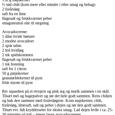
½ rød chili (kom mere eller mindre i efter smag og behag)
2 forårsløg
saft fra en lime
flagesalt og friskkværnet peber
smagsneutral olie til stegning
Avocadocreme:
1 dåse hvide bønner
2 modne avocadoer
2 spsk tahin
2 fed hvidløg
2 tsk spidskommen
flagesalt og friskkværnet peber
1 tsk honning
saft fra 1 citron
50 g pinjekerner
granatæblekerner til pynt
frisk mynte til pynt
Riv squashen på et rivejern og pisk æg og mælk sammen i en skål.
Tilsæt mel og bagepulver og rør det hele godt sammen. Rens chilien
og hak den sammen med forårsløgene. Kom majskerner, chili,
forårsløg, limesaft, salt og peber i dejen og rør den godt sammen.
Tilsæt evt. lidt krydderurter for ekstra smag. Lad dejen hvile i ca. 25-
30 minutter på køl – imens laves avocadocremen.