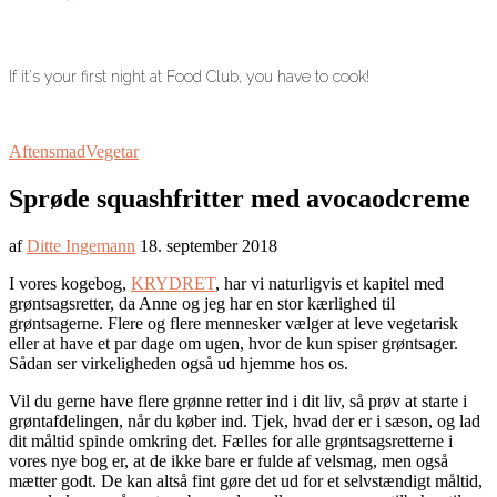
If it's your first night at Food Club, you have to cook!
Aftensmad
Vegetar
Sprøde squashfritter med avocaodcreme
af
Ditte Ingemann
18. september 2018
I vores kogebog,
KRYDRET
, har vi naturligvis et kapitel med
grøntsagsretter, da Anne og jeg har en stor kærlighed til
grøntsagerne. Flere og flere mennesker vælger at leve vegetarisk
eller at have et par dage om ugen, hvor de kun spiser grøntsager.
Sådan ser virkeligheden også ud hjemme hos os.
Vil du gerne have flere grønne retter ind i dit liv, så prøv at starte i
grøntafdelingen, når du køber ind. Tjek, hvad der er i sæson, og lad
dit måltid spinde omkring det. Fælles for alle grøntsagsretterne i
vores nye bog er, at de ikke bare er fulde af velsmag, men også
mætter godt. De kan altså fint gøre det ud for et selvstændigt måltid,