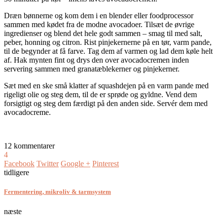
Dræn bønnerne og kom dem i en blender eller foodprocessor
sammen med kødet fra de modne avocadoer. Tilsæt de øvrige
ingredienser og blend det hele godt sammen – smag til med salt,
peber, honning og citron. Rist pinjekernerne på en tør, varm pande,
til de begynder at få farve. Tag dem af varmen og lad dem køle helt
af. Hak mynten fint og drys den over avocadocremen inden
servering sammen med granatæblekerner og pinjekerner.
Sæt med en ske små klatter af squashdejen på en varm pande med
rigeligt olie og steg dem, til de er sprøde og gyldne. Vend dem
forsigtigt og steg dem færdigt på den anden side. Servér dem med
avocadocreme.
12 kommentarer
4
Facebook
Twitter
Google +
Pinterest
tidligere
Fermentering, mikroliv & tarmsystem
næste