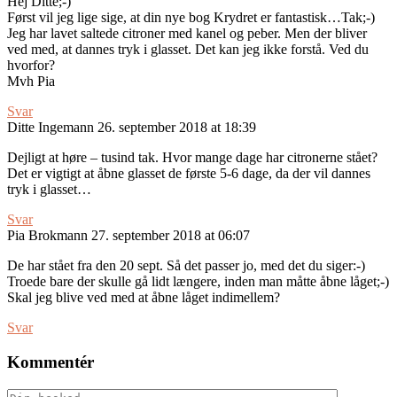
Hej Ditte;-)
Først vil jeg lige sige, at din nye bog Krydret er fantastisk…Tak;-)
Jeg har lavet saltede citroner med kanel og peber. Men der bliver
ved med, at dannes tryk i glasset. Det kan jeg ikke forstå. Ved du
hvorfor?
Mvh Pia
Svar
Ditte Ingemann
26. september 2018 at 18:39
Dejligt at høre – tusind tak. Hvor mange dage har citronerne stået?
Det er vigtigt at åbne glasset de første 5-6 dage, da der vil dannes
tryk i glasset…
Svar
Pia Brokmann
27. september 2018 at 06:07
De har stået fra den 20 sept. Så det passer jo, med det du siger:-)
Troede bare der skulle gå lidt længere, inden man måtte åbne låget;-)
Skal jeg blive ved med at åbne låget indimellem?
Svar
Kommentér