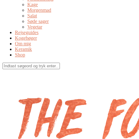
Kage
Morgenmad
Salat
Søde sager
Vegetar
Rejseguides
Kogebøger
Om mig
Keramik
Shop