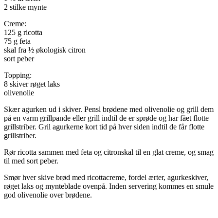
2 stilke mynte
Creme:
125 g ricotta
75 g feta
skal fra ½ økologisk citron
sort peber
Topping:
8 skiver røget laks
olivenolie
Skær agurken ud i skiver. Pensl brødene med olivenolie og grill dem
på en varm grillpande eller grill indtil de er sprøde og har fået flotte
grillstriber. Gril agurkerne kort tid på hver siden indtil de får flotte
grillstriber.
Rør ricotta sammen med feta og citronskal til en glat creme, og smag
til med sort peber.
Smør hver skive brød med ricottacreme, fordel ærter, agurkeskiver,
røget laks og mynteblade ovenpå. Inden servering kommes en smule
god olivenolie over brødene.