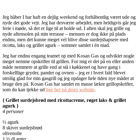
Jeg håber I har haft en dejlig weekend og forhåbentlig været ude og
nyde det gode vejr. Jeg har desværre arbejdet, men heldigvis går jeg
ferie i møde, så det er lige til at holde ud. I aften skal jeg grille og
nyde aftensolen på min terrasse – menuen er dog ikke på plads
endnu, men det kunne meget vel blive disse surdejshapsere med
ricotta, laks og grillet agurk – sommer samlet i én mad.
Jeg har endnu engang teamet op med Kosan Gas og udviklet nogle
meget nemme opskrifter til grillen. For mig er det på en eller anden
måde nemmere at grille end at stå i køkkenet og have gang i
forskelllige gryder, pander og ovnen – jeg er i hvert fald blevet
utrolig glad for min gasgrill og jeg opdager hele tiden nye måder at
bruge den på. Kosan Gas har samlet en masse lækre grillopskrifter,
som du kan tjekke ud
lige her på deres website
.
{ Grillet surdejsbrød med ricottacreme, røget laks & grillet
agurk }
4 personer
½ agurk
8 skiver surdejsbrød
olivenolie
1 ½ dl ærter