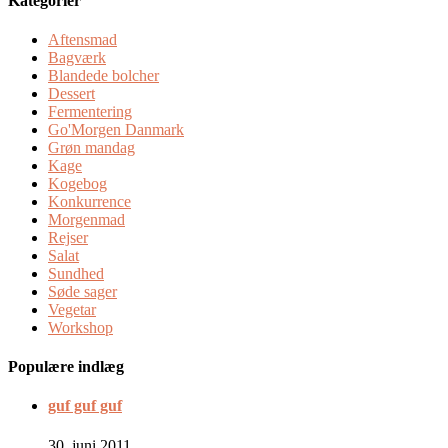
Kategorier
Aftensmad
Bagværk
Blandede bolcher
Dessert
Fermentering
Go'Morgen Danmark
Grøn mandag
Kage
Kogebog
Konkurrence
Morgenmad
Rejser
Salat
Sundhed
Søde sager
Vegetar
Workshop
Populære indlæg
guf guf guf
30. juni 2011