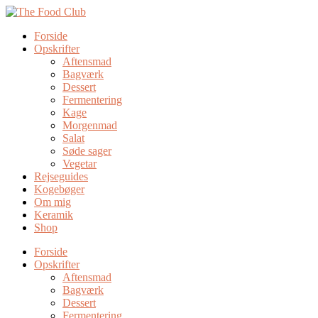
Forside
Opskrifter
Aftensmad
Bagværk
Dessert
Fermentering
Kage
Morgenmad
Salat
Søde sager
Vegetar
Rejseguides
Kogebøger
Om mig
Keramik
Shop
Forside
Opskrifter
Aftensmad
Bagværk
Dessert
Fermentering