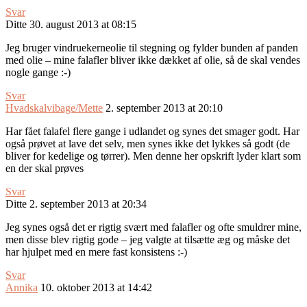
Svar
Ditte
30. august 2013 at 08:15
Jeg bruger vindruekerneolie til stegning og fylder bunden af panden
med olie – mine falafler bliver ikke dækket af olie, så de skal vendes
nogle gange :-)
Svar
Hvadskalvibage/Mette
2. september 2013 at 20:10
Har fået falafel flere gange i udlandet og synes det smager godt. Har
også prøvet at lave det selv, men synes ikke det lykkes så godt (de
bliver for kedelige og tørrer). Men denne her opskrift lyder klart som
en der skal prøves
Svar
Ditte
2. september 2013 at 20:34
Jeg synes også det er rigtig svært med falafler og ofte smuldrer mine,
men disse blev rigtig gode – jeg valgte at tilsætte æg og måske det
har hjulpet med en mere fast konsistens :-)
Svar
Annika
10. oktober 2013 at 14:42