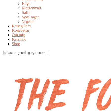
Kage
Morgenmad
Salat
Søde sager
Vegetar
Rejseguides
Kogebøger
Om mig
Keramik
Shop