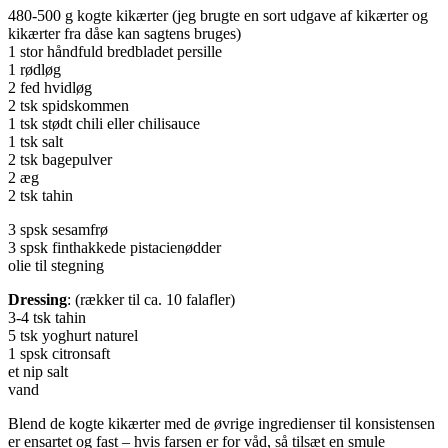
480-500 g kogte kikærter (jeg brugte en sort udgave af kikærter og
kikærter fra dåse kan sagtens bruges)
1 stor håndfuld bredbladet persille
1 rødløg
2 fed hvidløg
2 tsk spidskommen
1 tsk stødt chili eller chilisauce
1 tsk salt
2 tsk bagepulver
2 æg
2 tsk tahin
3 spsk sesamfrø
3 spsk finthakkede pistacienødder
olie til stegning
Dressing
: (rækker til ca. 10 falafler)
3-4 tsk tahin
5 tsk yoghurt naturel
1 spsk citronsaft
et nip salt
vand
Blend de kogte kikærter med de øvrige ingredienser til konsistensen
er ensartet og fast – hvis farsen er for våd, så tilsæt en smule