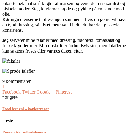
kikærtemel. Tril små kugler af massen og vend dem i sesamfrø og
pistacienødder. Steg kuglerne sprøde og gyldne på en pande med
olie.
Rør ingredienserne til dressingen sammen – hvis du gerne vil have
en tynd dressing, så tilsæt mere vand indtil du har den ønskede
konsistens.
Jeg serverer mine falafler med dressing, fladbrød, tomatsalat og
friske krydderurter. Min opskrift er forholdsvis stor, men falaflerne
kan sagtens fryses eller varmes dagen efter.
9 kommentarer
1
Facebook
Twitter
Google +
Pinterest
tidligere
Food festival – konkurrence
næste
Romantisk rødbedekage ♥