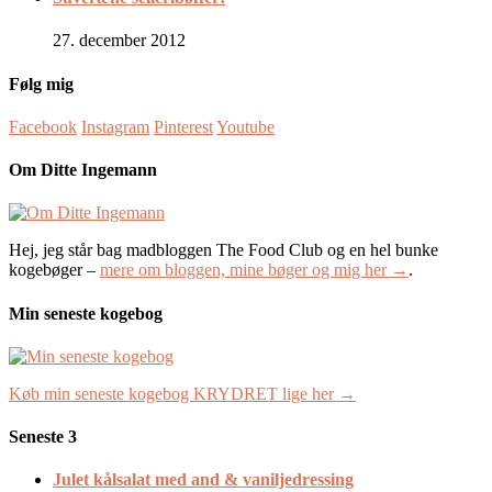
27. december 2012
Følg mig
Facebook
Instagram
Pinterest
Youtube
Om Ditte Ingemann
Hej, jeg står bag madbloggen The Food Club og en hel bunke
kogebøger –
mere om bloggen, mine bøger og mig her →
.
Min seneste kogebog
Køb min seneste kogebog KRYDRET lige her →
Seneste 3
Julet kålsalat med and & vaniljedressing