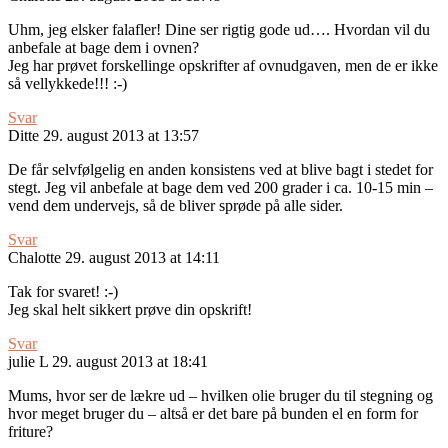
Uhm, jeg elsker falafler! Dine ser rigtig gode ud…. Hvordan vil du
anbefale at bage dem i ovnen?
Jeg har prøvet forskellinge opskrifter af ovnudgaven, men de er ikke
så vellykkede!!! :-)
Svar
Ditte
29. august 2013 at 13:57
De får selvfølgelig en anden konsistens ved at blive bagt i stedet for
stegt. Jeg vil anbefale at bage dem ved 200 grader i ca. 10-15 min –
vend dem undervejs, så de bliver sprøde på alle sider.
Svar
Chalotte
29. august 2013 at 14:11
Tak for svaret! :-)
Jeg skal helt sikkert prøve din opskrift!
Svar
julie L
29. august 2013 at 18:41
Mums, hvor ser de lækre ud – hvilken olie bruger du til stegning og
hvor meget bruger du – altså er det bare på bunden el en form for
friture?