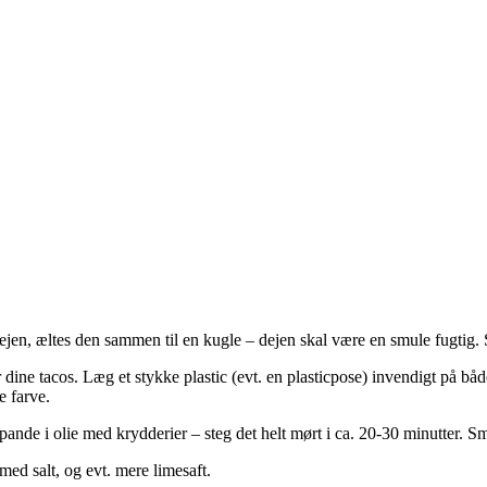
, æltes den sammen til en kugle – dejen skal være en smule fugtig. Stil
er dine tacos. Læg et stykke plastic (evt. en plasticpose) invendigt på b
e farve.
ande i olie med krydderier – steg det helt mørt i ca. 20-30 minutter. Sm
med salt, og evt. mere limesaft.