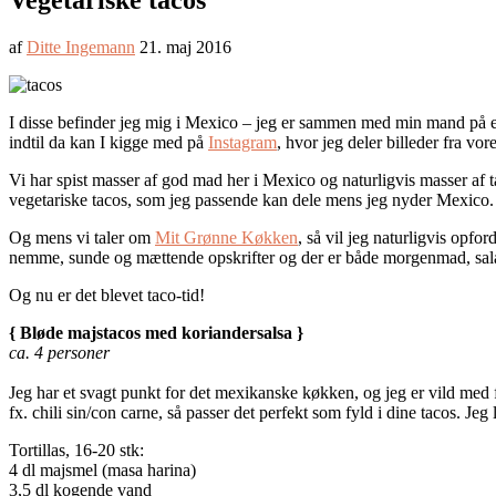
Vegetariske tacos
af
Ditte Ingemann
21. maj 2016
I disse befinder jeg mig i Mexico – jeg er sammen med min mand på en
indtil da kan I kigge med på
Instagram
, hvor jeg deler billeder fra vore
Vi har spist masser af god mad her i Mexico og naturligvis masser af 
vegetariske tacos, som jeg passende kan dele mens jeg nyder Mexico.
Og mens vi taler om
Mit Grønne Køkken
, så vil jeg naturligvis opfo
nemme, sunde og mættende opskrifter og der er både morgenmad, salate
Og nu er det blevet taco-tid!
{ Bløde majstacos med koriandersalsa }
ca. 4 personer
Jeg har et svagt punkt for det mexikanske køkken, og jeg er vild med fa
fx. chili sin/con carne, så passer det perfekt som fyld i dine tacos. Jeg
Tortillas, 16-20 stk:
4 dl majsmel (masa harina)
3,5 dl kogende vand