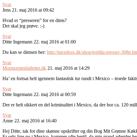
Svar
Jens
21. maj 2016 at 09:42
Hvad er “presseren” for en dims?
Det skal jeg prøve. :-)
Svar
Ditte Ingemann
22. maj 2016 at 01:00
Du kan se dimsen her:
http://mexibox.dk/shop/tortilla-presser-308p.ht
Svar
Mormormedstiletter.dk
21. maj 2016 at 14:29
Ha’ en fortsat helt igennem fantastisk tur rundt i Mexico – troede fakti
Svar
Ditte Ingemann
22. maj 2016 at 00:59
Der er helt sikkert en del kriminalitet i Mexico, da der bor ca. 120 mil
Svar
Anne
22. maj 2016 at 16:40
Hej Ditte, tak for dine skønne opskrifter og din Bog Mit Grønne Køkk
Er selv lige nu i Mexico, kommer ofte hertil, da min mand arbejder h