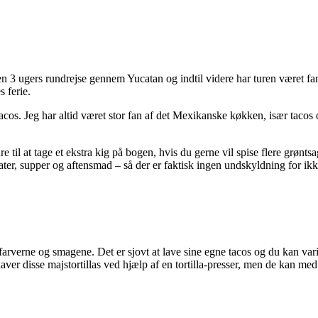
 3 ugers rundrejse gennem Yucatan og indtil videre har turen været fan
s ferie.
tacos. Jeg har altid været stor fan af det Mexikanske køkken, især tacos
rdre til at tage et ekstra kig på bogen, hvis du gerne vil spise flere gr
r, supper og aftensmad – så der er faktisk ingen undskyldning for ikk
rverne og smagene. Det er sjovt at lave sine egne tacos og du kan varier
 laver disse majstortillas ved hjælp af en tortilla-presser, men de kan med