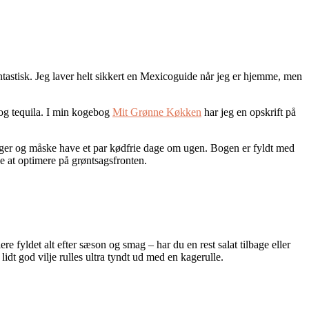
tastisk. Jeg laver helt sikkert en Mexicoguide når jeg er hjemme, men
 og tequila. I min kogebog
Mit Grønne Køkken
har jeg en opskrift på
øntsager og måske have et par kødfrie dage om ugen. Bogen er fyldt med
e at optimere på grøntsagsfronten.
e fyldet alt efter sæson og smag – har du en rest salat tilbage eller
 lidt god vilje rulles ultra tyndt ud med en kagerulle.