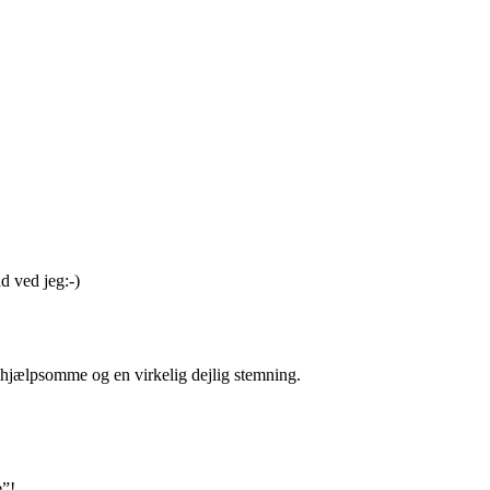
ad ved jeg:-)
de, hjælpsomme og en virkelig dejlig stemning.
e”!