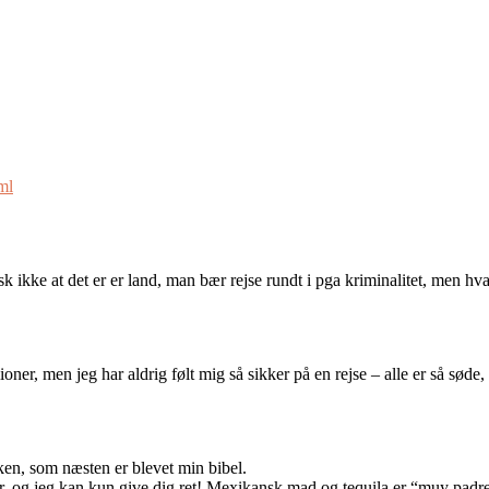
ml
sk ikke at det er er land, man bær rejse rundt i pga kriminalitet, men hv
lioner, men jeg har aldrig følt mig så sikker på en rejse – alle er så sø
en, som næsten er blevet min bibel.
er, og jeg kan kun give dig ret! Mexikansk mad og tequila er “muy padr