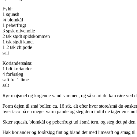
Fyld:
1 squash
¼ blomkål
1 peberfrugt
3 spsk olivenolie
2 tsk stødt spidskommen
1 tsk stødt kanel
1-2 tsk chipotle
salt
Koriandersalsa:
1 bdt koriander
4 forårsløg
saft fra 1 lime
salt
Rør majsmel og kogende vand sammen, og så snart du kan røre ved dejen
Form dejen til små boller, ca. 16 stk, alt efter hvor store/små du ønsk
hver taco på en meget varm pande og steg dem indtil de tager en smul
Skær squash, blomkål og peberfrugt ud i små tern, og steg det på den p
Hak koriander og forårsløg fint og bland det med limesaft og smag til 