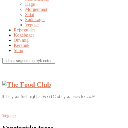
Kage
Morgenmad
Salat
Søde sager
Vegetar
Rejseguides
Kogebøger
Om mig
Keramik
Shop
If it's your first night at Food Club, you have to cook!
Vegetar