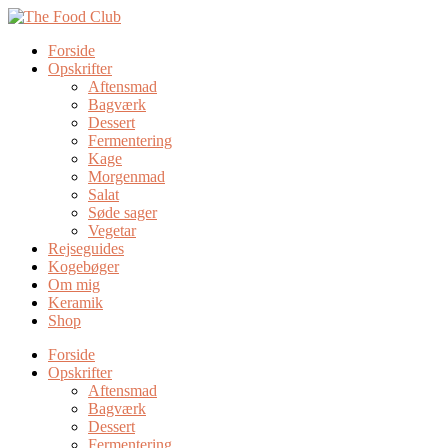
Forside
Opskrifter
Aftensmad
Bagværk
Dessert
Fermentering
Kage
Morgenmad
Salat
Søde sager
Vegetar
Rejseguides
Kogebøger
Om mig
Keramik
Shop
Forside
Opskrifter
Aftensmad
Bagværk
Dessert
Fermentering