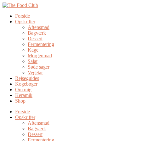
Forside
Opskrifter
Aftensmad
Bagværk
Dessert
Fermentering
Kage
Morgenmad
Salat
Søde sager
Vegetar
Rejseguides
Kogebøger
Om mig
Keramik
Shop
Forside
Opskrifter
Aftensmad
Bagværk
Dessert
Fermentering