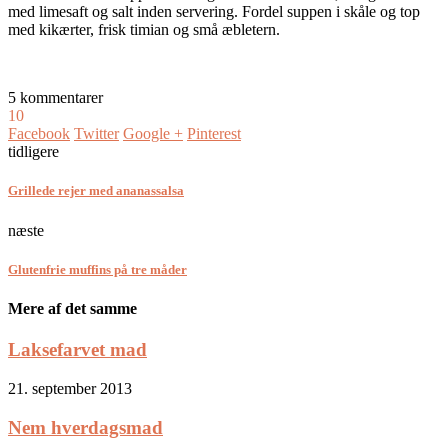
med limesaft og salt inden servering. Fordel suppen i skåle og top
med kikærter, frisk timian og små æbletern.
5 kommentarer
10
Facebook
Twitter
Google +
Pinterest
tidligere
Grillede rejer med ananassalsa
næste
Glutenfrie muffins på tre måder
Mere af det samme
Laksefarvet mad
21. september 2013
Nem hverdagsmad