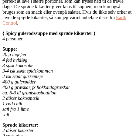
perfekt at lave i større portioner, som kan fryses ned til de travle
dage. De sprøde kikærter giver knas til suppen, men kan også
bruges som en snack eller ovenpå salater. Hvis du ikke selv orker at
lave de sprøde kikærter, så kan jeg varmt anbefale disse fra
Earth
Control
.
{ Spicy gulerodssuppe med sprøde kikærter }
4 personer
Suppe:
20 g ingefær
4 fed hvidløg
3 spsk kokosolie
3-4 tsk stødt spidskommen
2 tsk stødt gurkemeje
400 g gulerødder
400 g græskar, fx hokkaidogræskar
ca. 6-8 dl grøntsagsbouillon
2 dåser kokosmælk
1 rød chili
saft fra 1 lime
salt
Sprøde kikærter:
2 dåser kikærter
2 spsk olie