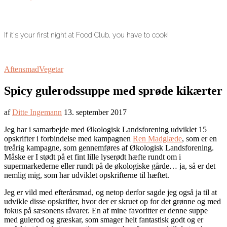
If it's your first night at Food Club, you have to cook!
Aftensmad
Vegetar
Spicy gulerodssuppe med sprøde kikærter
af
Ditte Ingemann
13. september 2017
Jeg har i samarbejde med Økologisk Landsforening udviklet 15
opskrifter i forbindelse med kampagnen
Ren Madglæde
, som er en
treårig kampagne, som gennemføres af Økologisk Landsforening.
Måske er I stødt på et fint lille lyserødt hæfte rundt om i
supermarkederne eller rundt på de økologiske gårde… ja, så er det
nemlig mig, som har udviklet opskrifterne til hæftet.
Jeg er vild med efterårsmad, og netop derfor sagde jeg også ja til at
udvikle disse opskrifter, hvor der er skruet op for det grønne og med
fokus på sæsonens råvarer. En af mine favoritter er denne suppe
med gulerod og græskar, som smager helt fantastisk godt og er