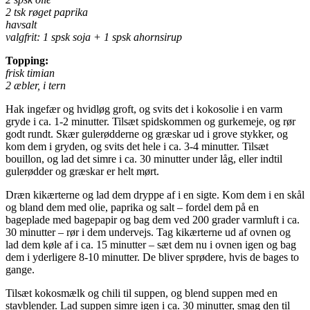
2 tsk røget paprika
havsalt
valgfrit: 1 spsk soja + 1 spsk ahornsirup
Topping:
frisk timian
2 æbler, i tern
Hak ingefær og hvidløg groft, og svits det i kokosolie i en varm
gryde i ca. 1-2 minutter. Tilsæt spidskommen og gurkemeje, og rør
godt rundt. Skær gulerødderne og græskar ud i grove stykker, og
kom dem i gryden, og svits det hele i ca. 3-4 minutter. Tilsæt
bouillon, og lad det simre i ca. 30 minutter under låg, eller indtil
gulerødder og græskar er helt mørt.
Dræn kikærterne og lad dem dryppe af i en sigte. Kom dem i en skål
og bland dem med olie, paprika og salt – fordel dem på en
bageplade med bagepapir og bag dem ved 200 grader varmluft i ca.
30 minutter – rør i dem undervejs. Tag kikærterne ud af ovnen og
lad dem køle af i ca. 15 minutter – sæt dem nu i ovnen igen og bag
dem i yderligere 8-10 minutter. De bliver sprødere, hvis de bages to
gange.
Tilsæt kokosmælk og chili til suppen, og blend suppen med en
stavblender. Lad suppen simre igen i ca. 30 minutter, smag den til