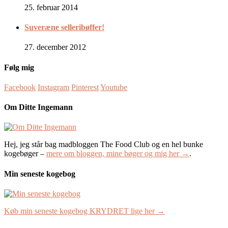
25. februar 2014
Suveræne selleribøffer!
27. december 2012
Følg mig
Facebook
Instagram
Pinterest
Youtube
Om Ditte Ingemann
Hej, jeg står bag madbloggen The Food Club og en hel bunke
kogebøger –
mere om bloggen, mine bøger og mig her →
.
Min seneste kogebog
Køb min seneste kogebog KRYDRET lige her →