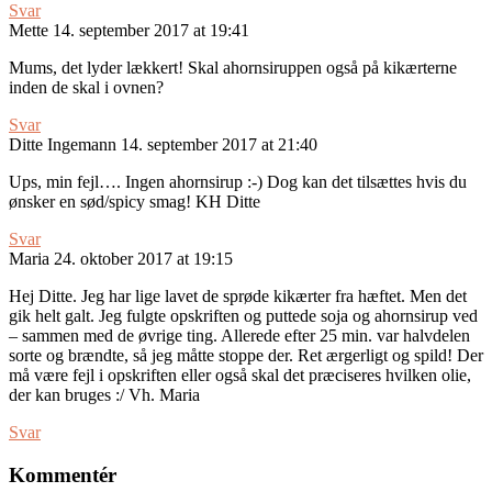
Svar
Mette
14. september 2017 at 19:41
Mums, det lyder lækkert! Skal ahornsiruppen også på kikærterne
inden de skal i ovnen?
Svar
Ditte Ingemann
14. september 2017 at 21:40
Ups, min fejl…. Ingen ahornsirup :-) Dog kan det tilsættes hvis du
ønsker en sød/spicy smag! KH Ditte
Svar
Maria
24. oktober 2017 at 19:15
Hej Ditte. Jeg har lige lavet de sprøde kikærter fra hæftet. Men det
gik helt galt. Jeg fulgte opskriften og puttede soja og ahornsirup ved
– sammen med de øvrige ting. Allerede efter 25 min. var halvdelen
sorte og brændte, så jeg måtte stoppe der. Ret ærgerligt og spild! Der
må være fejl i opskriften eller også skal det præciseres hvilken olie,
der kan bruges :/ Vh. Maria
Svar
Kommentér