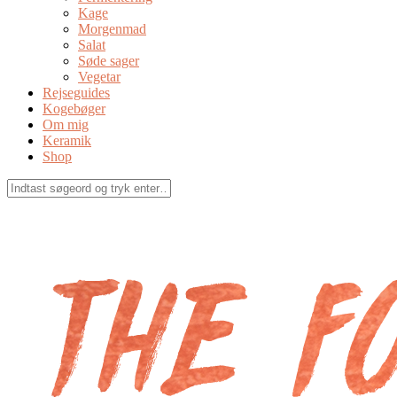
Kage
Morgenmad
Salat
Søde sager
Vegetar
Rejseguides
Kogebøger
Om mig
Keramik
Shop