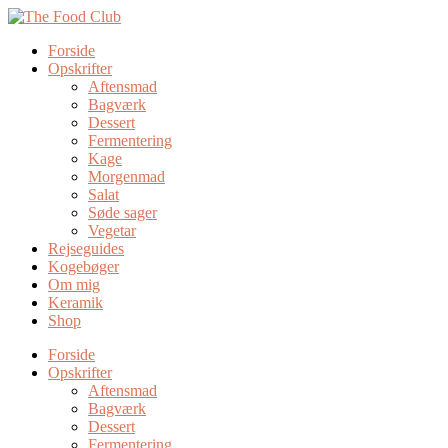
Forside
Opskrifter
Aftensmad
Bagværk
Dessert
Fermentering
Kage
Morgenmad
Salat
Søde sager
Vegetar
Rejseguides
Kogebøger
Om mig
Keramik
Shop
Forside
Opskrifter
Aftensmad
Bagværk
Dessert
Fermentering