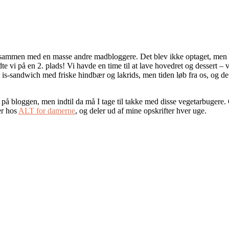
ammen med en masse andre madbloggere. Det blev ikke optaget, men d
te vi på en 2. plads! Vi havde en time til at lave hovedret og dessert – 
 is-sandwich med friske hindbær og lakrids, men tiden løb fra os, og de
 på bloggen, men indtil da må I tage til takke med disse vegetarbugere.
er hos
ALT for damerne
, og deler ud af mine opskrifter hver uge.