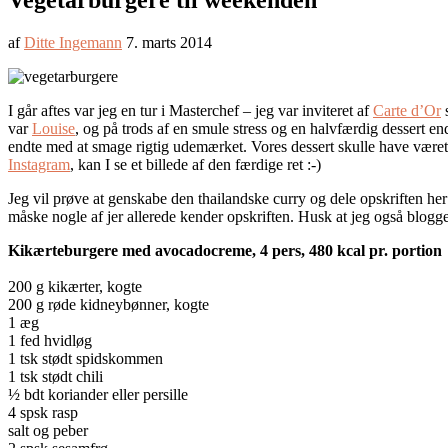
Vegetarburgere til weekenden
af
Ditte Ingemann
7. marts 2014
I går aftes var jeg en tur i Masterchef – jeg var inviteret af
Carte d’Or
s
var
Louise
, og på trods af en smule stress og en halvfærdig dessert end
endte med at smage rigtig udemærket. Vores dessert skulle have været
Instagram
, kan I se et billede af den færdige ret :-)
Jeg vil prøve at genskabe den thailandske curry og dele opskriften her
måske nogle af jer allerede kender opskriften. Husk at jeg også blogg
Kikærteburgere med avocadocreme, 4 pers, 480 kcal pr. portion
200 g kikærter, kogte
200 g røde kidneybønner, kogte
1 æg
1 fed hvidløg
1 tsk stødt spidskommen
1 tsk stødt chili
½ bdt koriander eller persille
4 spsk rasp
salt og peber