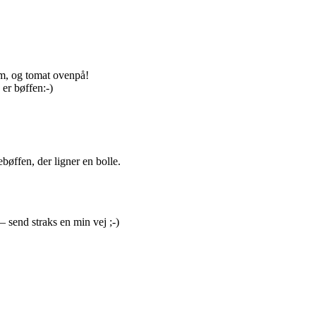
lem, og tomat ovenpå!
 er bøffen:-)
bøffen, der ligner en bolle.
 send straks en min vej ;-)