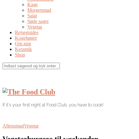
Kage
Morgenmad
Salat
Søde sager
Vegetar
Rejseguides
Kogebøger
Om mig
Keramik
Shop
If it's your first night at Food Club, you have to cook!
Aftensmad
Vegetar