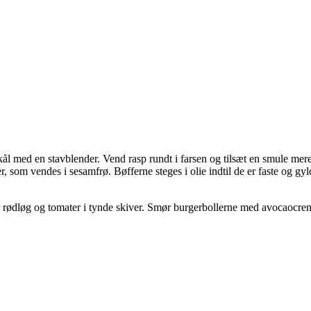
l med en stavblender. Vend rasp rundt i farsen og tilsæt en smule mere, 
er, som vendes i sesamfrø. Bøfferne steges i olie indtil de er faste og g
ødløg og tomater i tynde skiver. Smør burgerbollerne med avocaocreme