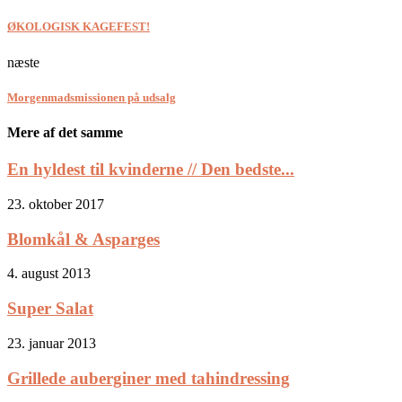
ØKOLOGISK KAGEFEST!
næste
Morgenmadsmissionen på udsalg
Mere af det samme
En hyldest til kvinderne // Den bedste...
23. oktober 2017
Blomkål & Asparges
4. august 2013
Super Salat
23. januar 2013
Grillede auberginer med tahindressing