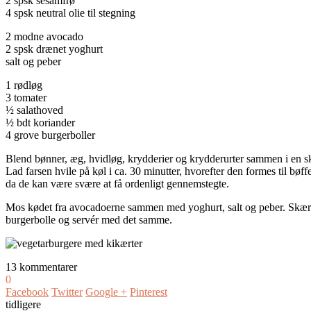
2 spsk sesamfrø
4 spsk neutral olie til stegning
2 modne avocado
2 spsk drænet yoghurt
salt og peber
1 rødløg
3 tomater
½ salathoved
½ bdt koriander
4 grove burgerboller
Blend bønner, æg, hvidløg, krydderier og krydderurter sammen i en skå
Lad farsen hvile på køl i ca. 30 minutter, hvorefter den formes til bøff
da de kan være svære at få ordenligt gennemstegte.
Mos kødet fra avocadoerne sammen med yoghurt, salt og peber. Skær r
burgerbolle og servér med det samme.
13 kommentarer
0
Facebook
Twitter
Google +
Pinterest
tidligere