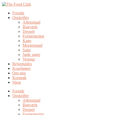
Forside
Opskrifter
Aftensmad
Bagværk
Dessert
Fermentering
Kage
Morgenmad
Salat
Søde sager
Vegetar
Rejseguides
Kogebøger
Om mig
Keramik
Shop
Forside
Opskrifter
Aftensmad
Bagværk
Dessert
Fermentering