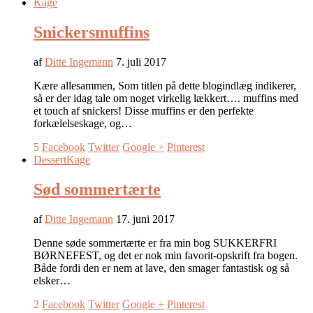
Kage
Snickersmuffins
af
Ditte Ingemann
7. juli 2017
Kære allesammen, Som titlen på dette blogindlæg indikerer,
så er der idag tale om noget virkelig lækkert…. muffins med
et touch af snickers! Disse muffins er den perfekte
forkælelseskage, og…
5
Facebook
Twitter
Google +
Pinterest
Dessert
Kage
Sød sommertærte
af
Ditte Ingemann
17. juni 2017
Denne søde sommertærte er fra min bog SUKKERFRI
BØRNEFEST, og det er nok min favorit-opskrift fra bogen.
Både fordi den er nem at lave, den smager fantastisk og så
elsker…
2
Facebook
Twitter
Google +
Pinterest