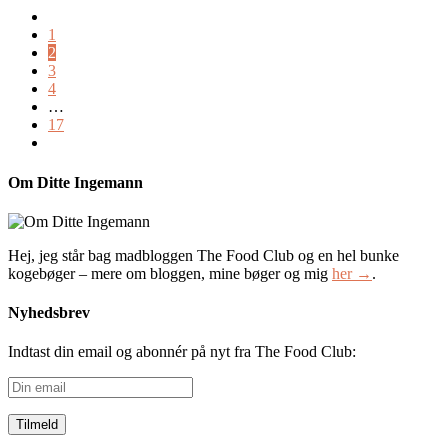
1
2
3
4
…
17
Om Ditte Ingemann
Hej, jeg står bag madbloggen The Food Club og en hel bunke
kogebøger – mere om bloggen, mine bøger og mig
her →
.
Nyhedsbrev
Indtast din email og abonnér på nyt fra The Food Club:
Din
email