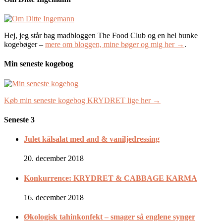
Hej, jeg står bag madbloggen The Food Club og en hel bunke
kogebøger –
mere om bloggen, mine bøger og mig her →
.
Min seneste kogebog
Køb min seneste kogebog KRYDRET lige her →
Seneste 3
Julet kålsalat med and & vaniljedressing
20. december 2018
Konkurrence: KRYDRET & CABBAGE KARMA
16. december 2018
Økologisk tahinkonfekt – smager så englene synger