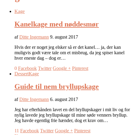
Kage
Kanelkage med nøddesmør
af
Ditte Ingemann
9. august 2017
Hvis der er noget jeg elsker så er det kanel… ja, der kan
muligvis godt være tale om et misbrug, da jeg spiser kanel
hver eneste dag – dog er…
0
Facebook
Twitter
Google +
Pinterest
Dessert
Kage
Guide til nem bryllupskage
af
Ditte Ingemann
6. august 2017
Jeg har efterhånden lavet en del bryllupskager i mit liv og for
nylig lavede jeg bryllupskage til mine søde venners bryllup.
Jeg havde egentlig frie hænder, dog et krav om…
11
Facebook
Twitter
Google +
Pinterest