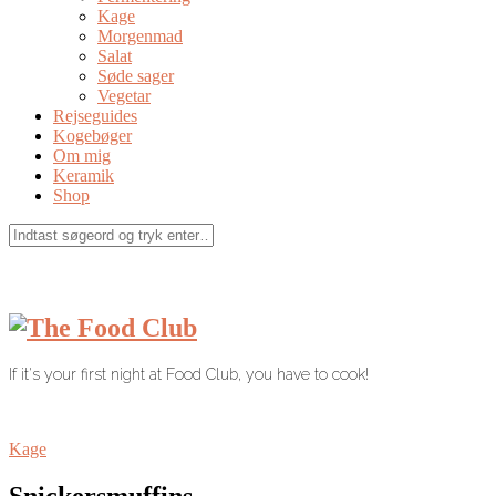
Kage
Morgenmad
Salat
Søde sager
Vegetar
Rejseguides
Kogebøger
Om mig
Keramik
Shop
If it's your first night at Food Club, you have to cook!
Kage