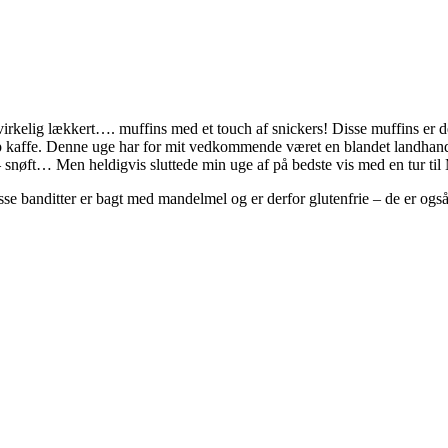
 virkelig lækkert…. muffins med et touch af snickers! Disse muffins er de
op kaffe. Denne uge har for mit vedkommende været en blandet landhan
 snøft… Men heldigvis sluttede min uge af på bedste vis med en tur t
anditter er bagt med mandelmel og er derfor glutenfrie – de er også b