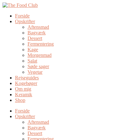
Forside
Opskrifter
Aftensmad
Bagværk
Dessert
Fermentering
Kage
Morgenmad
Salat
Søde sager
Vegetar
Rejseguides
Kogebøger
Om mig
Keramik
Shop
Forside
Opskrifter
Aftensmad
Bagværk
Dessert
Fermentering