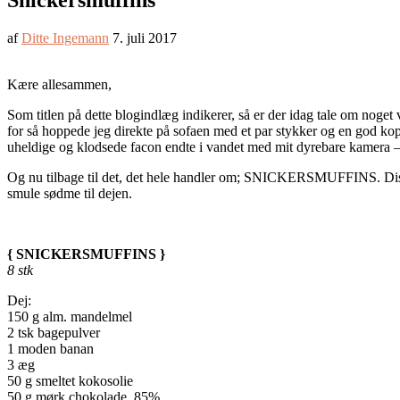
Snickersmuffins
af
Ditte Ingemann
7. juli 2017
Kære allesammen,
Som titlen på dette blogindlæg indikerer, så er der idag tale om noget
for så hoppede jeg direkte på sofaen med et par stykker og en god k
uheldige og klodsede facon endte i vandet med mit dyrebare kamera –
Og nu tilbage til det, det hele handler om; SNICKERSMUFFINS. Disse b
smule sødme til dejen.
{ SNICKERSMUFFINS }
8 stk
Dej:
150 g alm. mandelmel
2 tsk bagepulver
1 moden banan
3 æg
50 g smeltet kokosolie
50 g mørk chokolade, 85%