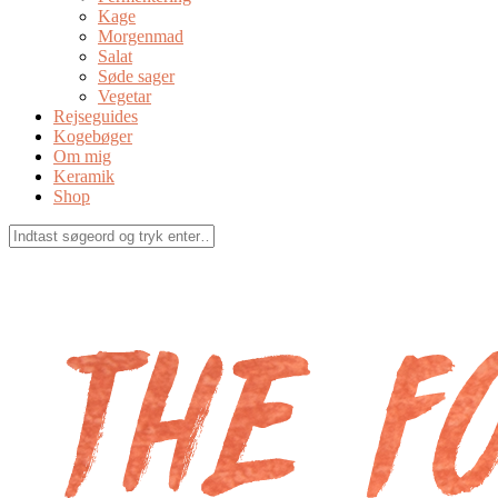
Kage
Morgenmad
Salat
Søde sager
Vegetar
Rejseguides
Kogebøger
Om mig
Keramik
Shop