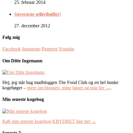
25. februar 2014
Suveræne selleribøffer!
27. december 2012
Følg mig
Facebook
Instagram
Pinterest
Youtube
Om Ditte Ingemann
Hej, jeg står bag madbloggen The Food Club og en hel bunke
kogebøger –
mere om bloggen, mine bøger og mig her →
.
Min seneste kogebog
Køb min seneste kogebog KRYDRET lige her →
Seneste 3