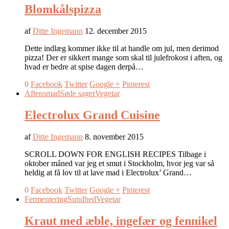
Blomkålspizza
af
Ditte Ingemann
12. december 2015
Dette indlæg kommer ikke til at handle om jul, men derimod
pizza! Der er sikkert mange som skal til julefrokost i aften, og
hvad er bedre at spise dagen derpå…
0
Facebook
Twitter
Google +
Pinterest
Aftensmad
Søde sager
Vegetar
Electrolux Grand Cuisine
af
Ditte Ingemann
8. november 2015
SCROLL DOWN FOR ENGLISH RECIPES Tilbage i
oktober måned var jeg et smut i Stockholm, hvor jeg var så
heldig at få lov til at lave mad i Electrolux’ Grand…
0
Facebook
Twitter
Google +
Pinterest
Fermentering
Sundhed
Vegetar
Kraut med æble, ingefær og fennikel