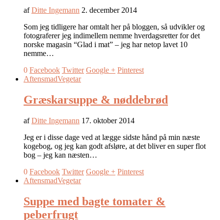
af
Ditte Ingemann
2. december 2014
Som jeg tidligere har omtalt her på bloggen, så udvikler og
fotograferer jeg indimellem nemme hverdagsretter for det
norske magasin “Glad i mat” – jeg har netop lavet 10
nemme…
0
Facebook
Twitter
Google +
Pinterest
Aftensmad
Vegetar
Græskarsuppe & nøddebrød
af
Ditte Ingemann
17. oktober 2014
Jeg er i disse dage ved at lægge sidste hånd på min næste
kogebog, og jeg kan godt afsløre, at det bliver en super flot
bog – jeg kan næsten…
0
Facebook
Twitter
Google +
Pinterest
Aftensmad
Vegetar
Suppe med bagte tomater &
peberfrugt