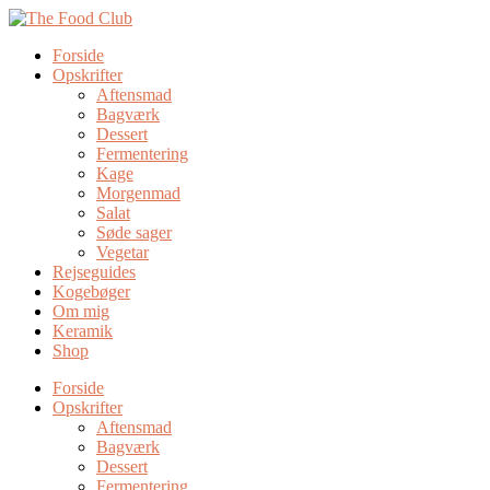
Forside
Opskrifter
Aftensmad
Bagværk
Dessert
Fermentering
Kage
Morgenmad
Salat
Søde sager
Vegetar
Rejseguides
Kogebøger
Om mig
Keramik
Shop
Forside
Opskrifter
Aftensmad
Bagværk
Dessert
Fermentering