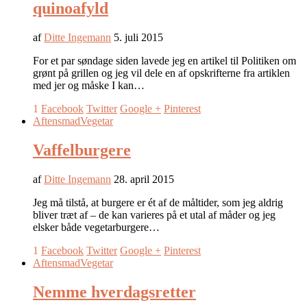
quinoafyld
af
Ditte Ingemann
5. juli 2015
For et par søndage siden lavede jeg en artikel til Politiken om
grønt på grillen og jeg vil dele en af opskrifterne fra artiklen
med jer og måske I kan…
1
Facebook
Twitter
Google +
Pinterest
Aftensmad
Vegetar
Vaffelburgere
af
Ditte Ingemann
28. april 2015
Jeg må tilstå, at burgere er ét af de måltider, som jeg aldrig
bliver træt af – de kan varieres på et utal af måder og jeg
elsker både vegetarburgere…
1
Facebook
Twitter
Google +
Pinterest
Aftensmad
Vegetar
Nemme hverdagsretter