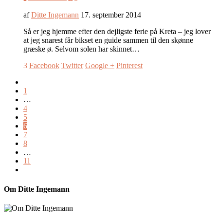
af
Ditte Ingemann
17. september 2014
Så er jeg hjemme efter den dejligste ferie på Kreta – jeg lover
at jeg snarest får bikset en guide sammen til den skønne
græske ø. Selvom solen har skinnet…
3
Facebook
Twitter
Google +
Pinterest
1
…
4
5
6
7
8
…
11
Om Ditte Ingemann