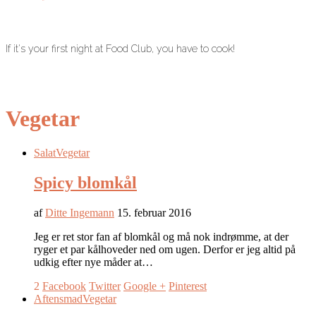
If it's your first night at Food Club, you have to cook!
Vegetar
Salat
Vegetar
Spicy blomkål
af
Ditte Ingemann
15. februar 2016
Jeg er ret stor fan af blomkål og må nok indrømme, at der
ryger et par kålhoveder ned om ugen. Derfor er jeg altid på
udkig efter nye måder at…
2
Facebook
Twitter
Google +
Pinterest
Aftensmad
Vegetar