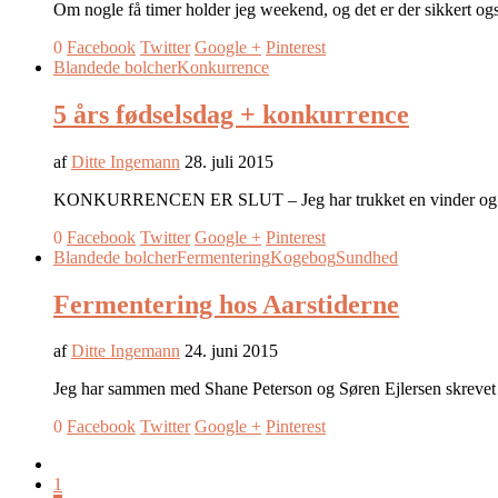
Om nogle få timer holder jeg weekend, og det er der sikkert og
0
Facebook
Twitter
Google +
Pinterest
Blandede bolcher
Konkurrence
5 års fødselsdag + konkurrence
af
Ditte Ingemann
28. juli 2015
KONKURRENCEN ER SLUT – Jeg har trukket en vinder og det 
0
Facebook
Twitter
Google +
Pinterest
Blandede bolcher
Fermentering
Kogebog
Sundhed
Fermentering hos Aarstiderne
af
Ditte Ingemann
24. juni 2015
Jeg har sammen med Shane Peterson og Søren Ejlersen skreve
0
Facebook
Twitter
Google +
Pinterest
1