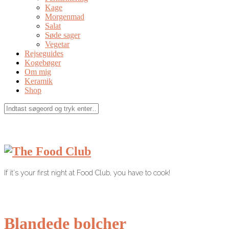
Kage
Morgenmad
Salat
Søde sager
Vegetar
Rejseguides
Kogebøger
Om mig
Keramik
Shop
If it's your first night at Food Club, you have to cook!
Blandede bolcher