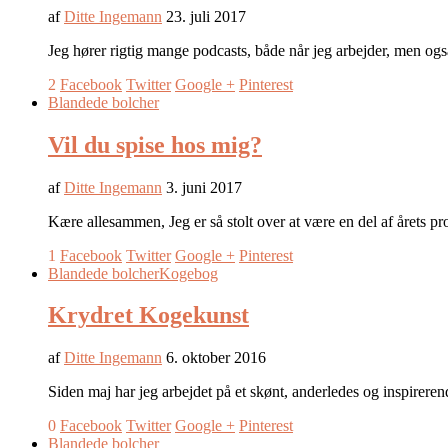
af
Ditte Ingemann
23. juli 2017
Jeg hører rigtig mange podcasts, både når jeg arbejder, men og
2
Facebook
Twitter
Google +
Pinterest
Blandede bolcher
Vil du spise hos mig?
af
Ditte Ingemann
3. juni 2017
Kære allesammen, Jeg er så stolt over at være en del af året
1
Facebook
Twitter
Google +
Pinterest
Blandede bolcher
Kogebog
Krydret Kogekunst
af
Ditte Ingemann
6. oktober 2016
Siden maj har jeg arbejdet på et skønt, anderledes og insp
0
Facebook
Twitter
Google +
Pinterest
Blandede bolcher