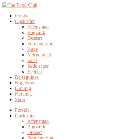
Forside
Opskrifter
Aftensmad
Bagværk
Dessert
Fermentering
Kage
Morgenmad
Salat
Søde sager
Vegetar
Rejseguides
Kogebøger
Om mig
Keramik
Shop
Forside
Opskrifter
Aftensmad
Bagværk
Dessert
Fermentering