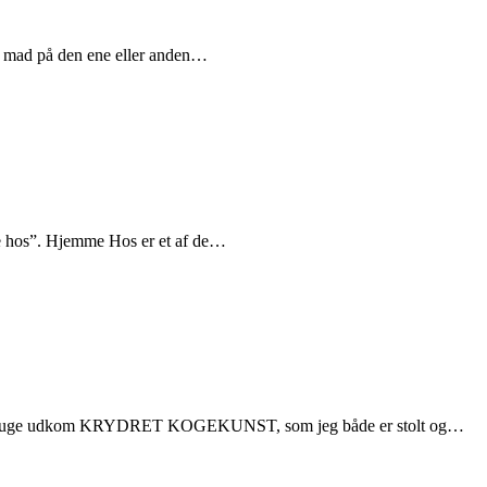
om mad på den ene eller anden…
me hos”. Hjemme Hos er et af de…
I sidste uge udkom KRYDRET KOGEKUNST, som jeg både er stolt og…