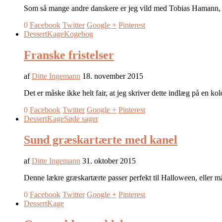
Som så mange andre danskere er jeg vild med Tobias Hamann, og 
0
Facebook
Twitter
Google +
Pinterest
Dessert
Kage
Kogebog
Franske fristelser
af
Ditte Ingemann
18. november 2015
Det er måske ikke helt fair, at jeg skriver dette indlæg på en 
0
Facebook
Twitter
Google +
Pinterest
Dessert
Kage
Søde sager
Sund græskartærte med kanel
af
Ditte Ingemann
31. oktober 2015
Denne lækre græskartærte passer perfekt til Halloween, eller må
0
Facebook
Twitter
Google +
Pinterest
Dessert
Kage