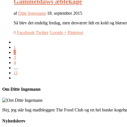
Gammeldaws æblekage
af
Ditte Ingemann
18. september 2015
Så blev det endelig fredag, men desværre lidt en kold og blæsen
0
Facebook
Twitter
Google +
Pinterest
1
2
3
4
…
11
Om Ditte Ingemann
Hej, jeg står bag madbloggen The Food Club og en hel bunke kogeb
Nyhedsbrev