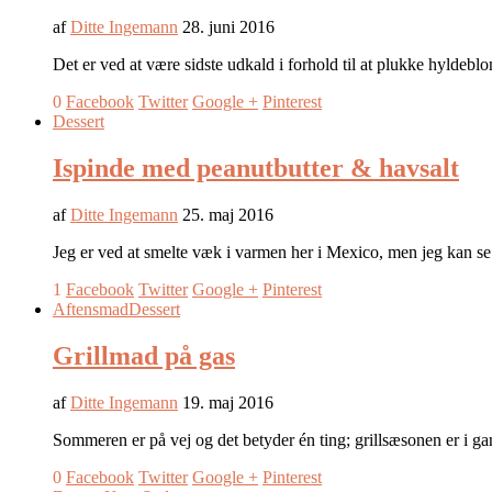
af
Ditte Ingemann
28. juni 2016
Det er ved at være sidste udkald i forhold til at plukke hyldebl
0
Facebook
Twitter
Google +
Pinterest
Dessert
Ispinde med peanutbutter & havsalt
af
Ditte Ingemann
25. maj 2016
Jeg er ved at smelte væk i varmen her i Mexico, men jeg kan se 
1
Facebook
Twitter
Google +
Pinterest
Aftensmad
Dessert
Grillmad på gas
af
Ditte Ingemann
19. maj 2016
Sommeren er på vej og det betyder én ting; grillsæsonen er i gan
0
Facebook
Twitter
Google +
Pinterest