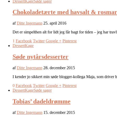
Dessert
Kage
Søde sager
Chokoladetærte med havsalt & rosmar
af
Ditte Ingemann
25. april 2016
Det er simpelthen alt for lidt jeg får bagt for tiden – jeg har tr
1
Facebook
Twitter
Google +
Pinterest
Dessert
Kage
Søde nytårsdesserter
af
Ditte Ingemann
28. december 2015
I kender jo sikkert min søde blogger-kollega Maja, som driver b
0
Facebook
Twitter
Google +
Pinterest
Dessert
Kage
Søde sager
Tobias’ dadeldrømme
af
Ditte Ingemann
15. december 2015