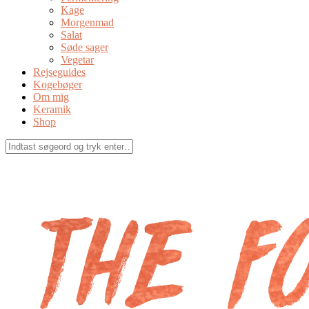
Kage
Morgenmad
Salat
Søde sager
Vegetar
Rejseguides
Kogebøger
Om mig
Keramik
Shop