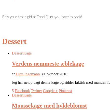
If it's your first night at Food Club, you have to cook!
Dessert
Dessert
Kage
Verdens nemmeste æblekage
af
Ditte Ingemann
30. oktober 2016
Jeg har netop bagt denne kage og sidder faktisk med munden fu
5
Facebook
Twitter
Google +
Pinterest
Dessert
Kage
Moussekage med hyldeblomst