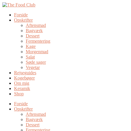
Forside
Opskrifter
Aftensmad
Bagværk
Dessert
Fermentering
Kage
Morgenmad
Salat
Søde sager
Vegetar
Rejseguides
Kogebøger
Om mig
Keramik
Shop
Forside
Opskrifter
Aftensmad
Bagværk
Dessert
Fermentering