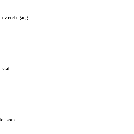
 har været i gang…
er skal…
verden som…