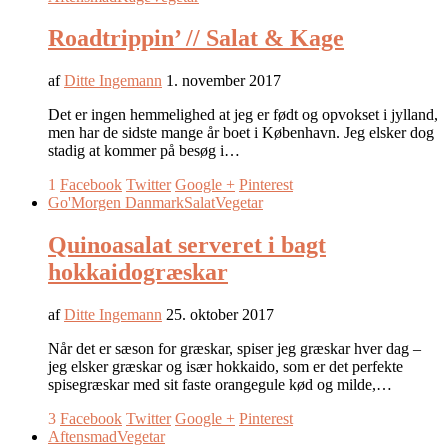
Roadtrippin’ // Salat & Kage
af
Ditte Ingemann
1. november 2017
Det er ingen hemmelighed at jeg er født og opvokset i jylland,
men har de sidste mange år boet i København. Jeg elsker dog
stadig at kommer på besøg i…
1
Facebook
Twitter
Google +
Pinterest
Go'Morgen Danmark
Salat
Vegetar
Quinoasalat serveret i bagt
hokkaidogræskar
af
Ditte Ingemann
25. oktober 2017
Når det er sæson for græskar, spiser jeg græskar hver dag –
jeg elsker græskar og især hokkaido, som er det perfekte
spisegræskar med sit faste orangegule kød og milde,…
3
Facebook
Twitter
Google +
Pinterest
Aftensmad
Vegetar