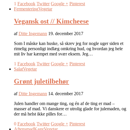
1
Facebook
Twitter
Google +
Pinterest
Fermentering
Vegetar
Vegansk ost // Kimcheese
af
Ditte Ingemann
19. december 2017
Som I måske kan huske, så skrev jeg for nogle uger siden et
rimelig personligt indlæg omkring hud, og hvordan jeg hele
mit liv har kæmpet med svær eksem. Jeg…
1
Facebook
Twitter
Google +
Pinterest
Salat
Vegetar
Grønt juletilbehør
af
Ditte Ingemann
14. december 2017
Julen handler om mange ting, og én af de ting er mad –
masser af mad. Vi danskere er utrolig glade for julemaden, og
der må helst ikke pilles for…
0
Facebook
Twitter
Google +
Pinterest
Aftensmad
Kage
Vegetar