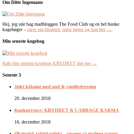
Om Ditte Ingemann
Hej, jeg står bag madbloggen The Food Club og en hel bunke
kogebøger –
mere om bloggen, mine bøger og mig her →
.
Min seneste kogebog
Køb min seneste kogebog KRYDRET lige her →
Seneste 3
Julet kålsalat med and & vaniljedressing
20. december 2018
Konkurrence: KRYDRET & CABBAGE KARMA
16. december 2018
Økologisk tahinkonfekt – smager så englene synger