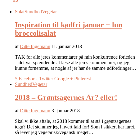
Salat
Sundhed
Vegetar
Inspiration til kødfri januar + lun
broccolisalat
af
Ditte Ingemann
11. januar 2018
TAK for alle jeres kommentarer på min konkurrence forleden
– det var spændende at læse alle jeres kommentarer, og jeg
kunne fornemme, at nogle af jer har de samme udfordringer…
5
Facebook
Twitter
Google +
Pinterest
Sundhed
Vegetar
2018 – Grøntsagernes År? eller!
af
Ditte Ingemann
3. januar 2018
Skal vi ikke aftale, at 2018 kommer til at stå i grøntsagernes
tegn? Det stemmer jeg i hvert fald for! Som I sikkert har luret,
så lever jeg vegetarisk/vegansk meget…