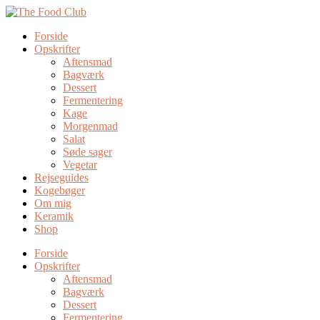
Forside
Opskrifter
Aftensmad
Bagværk
Dessert
Fermentering
Kage
Morgenmad
Salat
Søde sager
Vegetar
Rejseguides
Kogebøger
Om mig
Keramik
Shop
Forside
Opskrifter
Aftensmad
Bagværk
Dessert
Fermentering