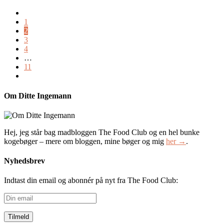
1
2
3
4
…
11
Om Ditte Ingemann
Hej, jeg står bag madbloggen The Food Club og en hel bunke
kogebøger – mere om bloggen, mine bøger og mig
her →
.
Nyhedsbrev
Indtast din email og abonnér på nyt fra The Food Club:
Din
email