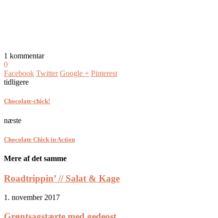
1 kommentar
0
Facebook
Twitter
Google +
Pinterest
tidligere
Chocolate-chick!
næste
Chocolate Chick in Action
Mere af det samme
Roadtrippin’ // Salat & Kage
1. november 2017
Grøntsagstærte med gedeost