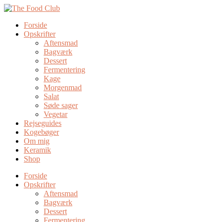
Forside
Opskrifter
Aftensmad
Bagværk
Dessert
Fermentering
Kage
Morgenmad
Salat
Søde sager
Vegetar
Rejseguides
Kogebøger
Om mig
Keramik
Shop
Forside
Opskrifter
Aftensmad
Bagværk
Dessert
Fermentering