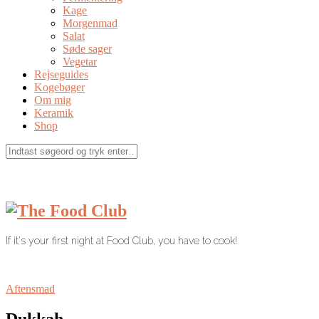
Kage
Morgenmad
Salat
Søde sager
Vegetar
Rejseguides
Kogebøger
Om mig
Keramik
Shop
If it's your first night at Food Club, you have to cook!
Aftensmad