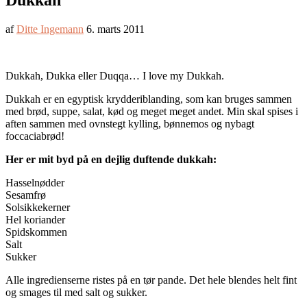
Dukkah
af
Ditte Ingemann
6. marts 2011
Dukkah, Dukka eller Duqqa… I love my Dukkah.
Dukkah er en egyptisk krydderiblanding, som kan bruges sammen
med brød, suppe, salat, kød og meget meget andet. Min skal spises i
aften sammen med ovnstegt kylling, bønnemos og nybagt
foccaciabrød!
Her er mit byd på en dejlig duftende dukkah:
Hasselnødder
Sesamfrø
Solsikkekerner
Hel koriander
Spidskommen
Salt
Sukker
Alle ingredienserne ristes på en tør pande. Det hele blendes helt fint
og smages til med salt og sukker.