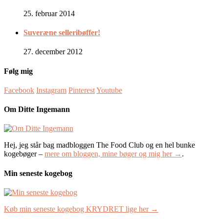
25. februar 2014
Suveræne selleribøffer!
27. december 2012
Følg mig
Facebook
Instagram
Pinterest
Youtube
Om Ditte Ingemann
Hej, jeg står bag madbloggen The Food Club og en hel bunke
kogebøger –
mere om bloggen, mine bøger og mig her →
.
Min seneste kogebog
Køb min seneste kogebog KRYDRET lige her →