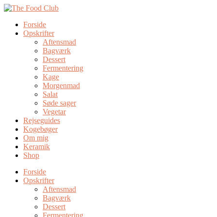
Forside
Opskrifter
Aftensmad
Bagværk
Dessert
Fermentering
Kage
Morgenmad
Salat
Søde sager
Vegetar
Rejseguides
Kogebøger
Om mig
Keramik
Shop
Forside
Opskrifter
Aftensmad
Bagværk
Dessert
Fermentering