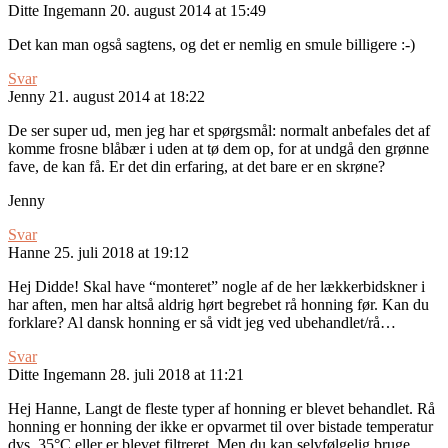
Ditte Ingemann
20. august 2014 at 15:49
Det kan man også sagtens, og det er nemlig en smule billigere :-)
Svar
Jenny
21. august 2014 at 18:22
De ser super ud, men jeg har et spørgsmål: normalt anbefales det af
komme frosne blåbær i uden at tø dem op, for at undgå den grønne
fave, de kan få. Er det din erfaring, at det bare er en skrøne?
Jenny
Svar
Hanne
25. juli 2018 at 19:12
Hej Didde! Skal have “monteret” nogle af de her lækkerbidskner i
har aften, men har altså aldrig hørt begrebet rå honning før. Kan du
forklare? Al dansk honning er så vidt jeg ved ubehandlet/rå…
Svar
Ditte Ingemann
28. juli 2018 at 11:21
Hej Hanne, Langt de fleste typer af honning er blevet behandlet. Rå
honning er honning der ikke er opvarmet til over bistade temperatur
dvs. 35°C eller er blevet filtreret. Men du kan selvfølgelig bruge