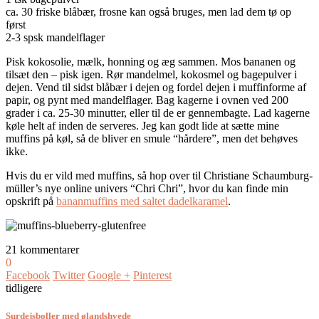
ca. 30 friske blåbær, frosne kan også bruges, men lad dem tø op
først
2-3 spsk mandelflager
Pisk kokosolie, mælk, honning og æg sammen. Mos bananen og
tilsæt den – pisk igen. Rør mandelmel, kokosmel og bagepulver i
dejen. Vend til sidst blåbær i dejen og fordel dejen i muffinforme af
papir, og pynt med mandelflager. Bag kagerne i ovnen ved 200
grader i ca. 25-30 minutter, eller til de er gennembagte. Lad kagerne
køle helt af inden de serveres. Jeg kan godt lide at sætte mine
muffins på køl, så de bliver en smule “hårdere”, men det behøves
ikke.
Hvis du er vild med muffins, så hop over til Christiane Schaumburg-
müller’s nye online univers “Chri Chri”, hvor du kan finde min
opskrift på
bananmuffins med saltet dadelkaramel
.
21 kommentarer
0
Facebook
Twitter
Google +
Pinterest
tidligere
Surdejsboller med ølandshvede