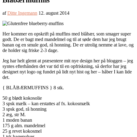
Blåbærmuffins
af
Ditte Ingemann
12. august 2014
Her kommer en opskrift på muffins med blåbær, som smager super
godt. De er bagt med mandelmel og til at søde dem har jeg brugt
banan og en smule god, rå honning. De er utrolig nemme at lave, og
de holder sig friske 2-3 dage.
Jeg har helt glemt at præsentere mit nye design her på bloggen – jeg
syntes efterhånden det var tid til en opfriskning, så derfor har jeg
designet nyt logo og fundet på lidt nyt hist og her – håber I kan lide
det.
{ BLÅBÆRMUFFINS } 8 stk.
50 g blødt kokosolie
3 spsk mælk – kan erstattes af fx. kokosmælk
3 spsk god, rå honning
2 æg, str M.
1 moden banan
175 g alm. mandelmel
25 g revet kokosmel
1 tsk bagepulver