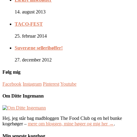
14. august 2013
TACO-FEST
25. februar 2014
Suveræne selleribøffer!
27. december 2012
Følg mig
Facebook
Instagram
Pinterest
Youtube
Om Ditte Ingemann
Hej, jeg står bag madbloggen The Food Club og en hel bunke
kogebøger –
mere om bloggen, mine bøger og mig her →
.
Min seneste kogebog