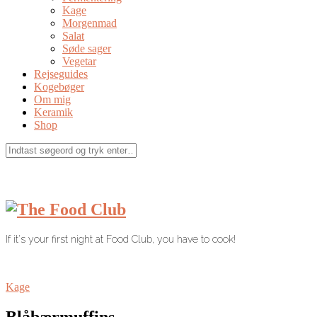
Kage
Morgenmad
Salat
Søde sager
Vegetar
Rejseguides
Kogebøger
Om mig
Keramik
Shop
If it's your first night at Food Club, you have to cook!
Kage