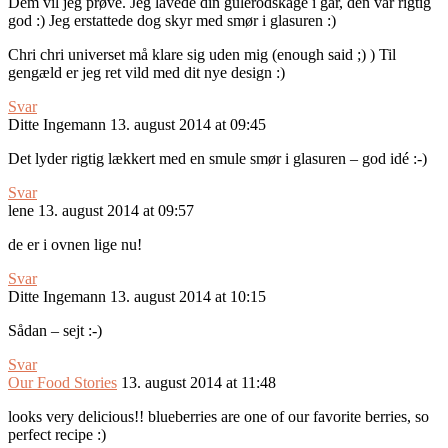
Dem vil jeg prøve. Jeg lavede din gulerodskage i går, den var rigtig
god :) Jeg erstattede dog skyr med smør i glasuren :)
Chri chri universet må klare sig uden mig (enough said ;) ) Til
gengæld er jeg ret vild med dit nye design :)
Svar
Ditte Ingemann
13. august 2014 at 09:45
Det lyder rigtig lækkert med en smule smør i glasuren – god idé :-)
Svar
lene
13. august 2014 at 09:57
de er i ovnen lige nu!
Svar
Ditte Ingemann
13. august 2014 at 10:15
Sådan – sejt :-)
Svar
Our Food Stories
13. august 2014 at 11:48
looks very delicious!! blueberries are one of our favorite berries, so
perfect recipe :)