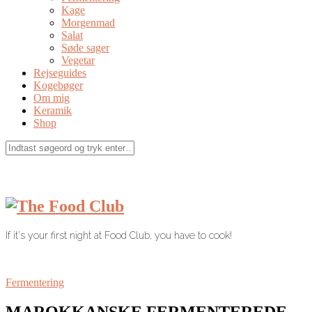
Kage
Morgenmad
Salat
Søde sager
Vegetar
Rejseguides
Kogebøger
Om mig
Keramik
Shop
If it's your first night at Food Club, you have to cook!
Fermentering