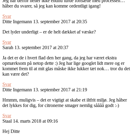
Jeg har derfor heller ikke endnu turde fortsætte med processen…
håber du svarer, så jeg kan komme ordentligt igang!
Svar
Ditte Ingemann
13. september 2017 at 20:35
Det lyder underligt – er de helt dækket af væske?
Svar
Sarah
13. september 2017 at 20:37
Ja det er de i hvert flad den her gang, da jeg har været ekstra
opmærksom på netop dette :) Jeg har lige googlet lidt mere og er
kommet frem til at mit glas måske ikke lukker tæt nok… tror du det
kan være det?
Svar
Ditte Ingemann
13. september 2017 at 21:19
Hmmm, muligvis – det er vigtigt at skabe et iltfrit miljø. Jeg håber
det lykkes for dig, for citronerne smager nemlig såååå godt :-)
Svar
Staal
14. marts 2018 at 09:16
Hej Ditte