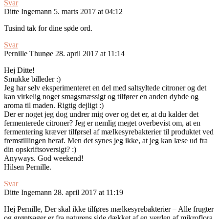
Svar
Ditte Ingemann
5. marts 2017 at 04:12
Tusind tak for dine søde ord.
Svar
Pernille Thunøe
28. april 2017 at 11:14
Hej Ditte!
Smukke billeder :)
Jeg har selv eksperimenteret en del med saltsyltede citroner og det
kan virkelig noget smagsmæssigt og tilfører en anden dybde og
aroma til maden. Rigtig dejligt :)
Der er noget jeg dog undrer mig over og det er, at du kalder det
fermenterede citroner? Jeg er nemlig meget overbevist om, at en
fermentering kræver tilførsel af mælkesyrebakterier til produktet ved
fremstillingen heraf. Men det synes jeg ikke, at jeg kan læse ud fra
din opskriftsoversigt? :)
Anyways. God weekend!
Hilsen Pernille.
Svar
Ditte Ingemann
28. april 2017 at 11:19
Hej Pernille, Der skal ikke tilføres mælkesyrebakterier – Alle frugter
og grøntsager er fra naturens side dækket af en verden af mikroflora.