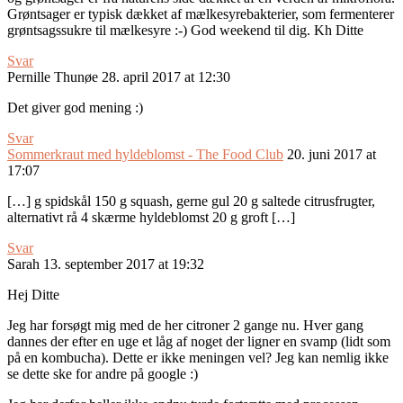
Grøntsager er typisk dækket af mælkesyrebakterier, som fermenterer
grøntsagssukre til mælkesyre :-) God weekend til dig. Kh Ditte
Svar
Pernille Thunøe
28. april 2017 at 12:30
Det giver god mening :)
Svar
Sommerkraut med hyldeblomst - The Food Club
20. juni 2017 at
17:07
[…] g spidskål 150 g squash, gerne gul 20 g saltede citrusfrugter,
alternativt rå 4 skærme hyldeblomst 20 g groft […]
Svar
Sarah
13. september 2017 at 19:32
Hej Ditte
Jeg har forsøgt mig med de her citroner 2 gange nu. Hver gang
dannes der efter en uge et låg af noget der ligner en svamp (lidt som
på en kombucha). Dette er ikke meningen vel? Jeg kan nemlig ikke
se dette ske for andre på google :)