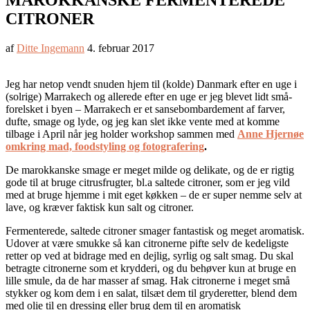
MAROKKANSKE FERMENTEREDE
CITRONER
af
Ditte Ingemann
4. februar 2017
Jeg har netop vendt snuden hjem til (kolde) Danmark efter en uge i
(solrige) Marrakech og allerede efter en uge er jeg blevet lidt små-
forelsket i byen – Marrakech er et sansebombardement af farver,
dufte, smage og lyde, og jeg kan slet ikke vente med at komme
tilbage i April når jeg holder workshop sammen med
Anne Hjernøe
omkring mad, foodstyling og fotografering
.
De marokkanske smage er meget milde og delikate, og de er rigtig
gode til at bruge citrusfrugter, bl.a saltede citroner, som er jeg vild
med at bruge hjemme i mit eget køkken – de er super nemme selv at
lave, og kræver faktisk kun salt og citroner.
Fermenterede, saltede citroner smager fantastisk og meget aromatisk.
Udover at være smukke så kan citronerne pifte selv de kedeligste
retter op ved at bidrage med en dejlig, syrlig og salt smag. Du skal
betragte citronerne som et krydderi, og du behøver kun at bruge en
lille smule, da de har masser af smag. Hak citronerne i meget små
stykker og kom dem i en salat, tilsæt dem til gryderetter, blend dem
med olie til en dressing eller brug dem til en aromatisk