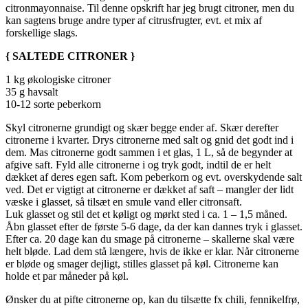
citronmayonnaise. Til denne opskrift har jeg brugt citroner, men du
kan sagtens bruge andre typer af citrusfrugter, evt. et mix af
forskellige slags.
{ SALTEDE CITRONER }
1 kg økologiske citroner
35 g havsalt
10-12 sorte peberkorn
Skyl citronerne grundigt og skær begge ender af. Skær derefter
citronerne i kvarter. Drys citronerne med salt og gnid det godt ind i
dem. Mas citronerne godt sammen i et glas, 1 L, så de begynder at
afgive saft. Fyld alle citronerne i og tryk godt, indtil de er helt
dækket af deres egen saft. Kom peberkorn og evt. overskydende salt
ved. Det er vigtigt at citronerne er dækket af saft – mangler der lidt
væske i glasset, så tilsæt en smule vand eller citronsaft.
Luk glasset og stil det et køligt og mørkt sted i ca. 1 – 1,5 måned.
Åbn glasset efter de første 5-6 dage, da der kan dannes tryk i glasset.
Efter ca. 20 dage kan du smage på citronerne – skallerne skal være
helt bløde. Lad dem stå længere, hvis de ikke er klar. Når citronerne
er bløde og smager dejligt, stilles glasset på køl. Citronerne kan
holde et par måneder på køl.
Ønsker du at pifte citronerne op, kan du tilsætte fx chili, fennikelfrø,