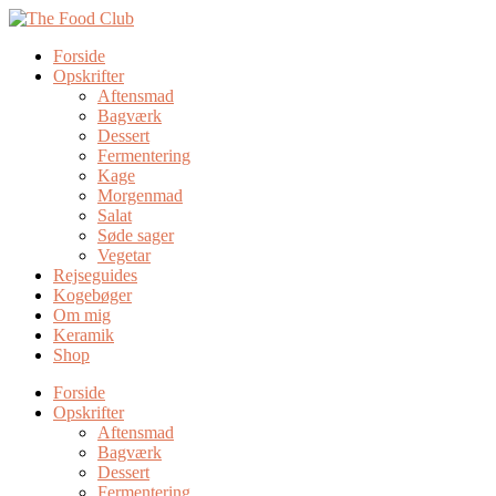
Forside
Opskrifter
Aftensmad
Bagværk
Dessert
Fermentering
Kage
Morgenmad
Salat
Søde sager
Vegetar
Rejseguides
Kogebøger
Om mig
Keramik
Shop
Forside
Opskrifter
Aftensmad
Bagværk
Dessert
Fermentering