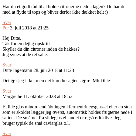
Har du et godt råd til at holde citronerne nede i lagen? De har det
med at flyde til tops og bliver derfor ikke dækket helt :)
Svar
Per
3. juli 2018 at 21:25
Hej Ditte,
Tak for en dejlig opskrift.
Skyller du din citroner inden de hakkes?
Jeg synes at de ret salte.
Svar
Ditte Ingemann
28. juli 2018 at 11:23
Det gør jeg ikke, men det kan du sagtens gøre. Mh Ditte
Svar
Margrethe
11. oktober 2023 at 18:52
Et lille glas mindre end åbningen i fermentrinegsglasset eller en sten
som er skoldet lægger jeg øverst, automatisk holdes frugterne nede i
saften. De små net fra sildeglas el. andet er også effektive. Jeg
bruger typisk de små caviarglas o.l.
Svar