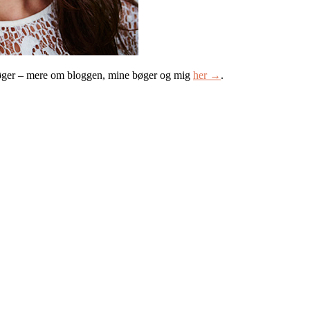
øger – mere om bloggen, mine bøger og mig
her →
.