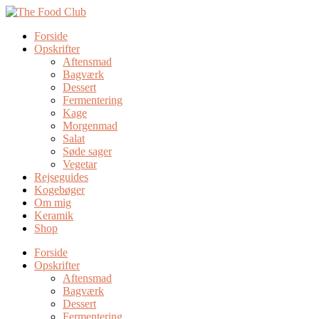
Forside
Opskrifter
Aftensmad
Bagværk
Dessert
Fermentering
Kage
Morgenmad
Salat
Søde sager
Vegetar
Rejseguides
Kogebøger
Om mig
Keramik
Shop
Forside
Opskrifter
Aftensmad
Bagværk
Dessert
Fermentering