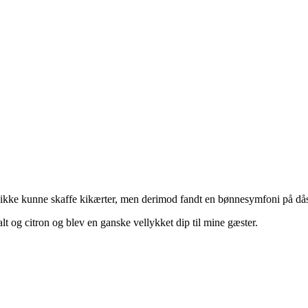
ikke kunne skaffe kikærter, men derimod fandt en bønnesymfoni på dås
t og citron og blev en ganske vellykket dip til mine gæster.