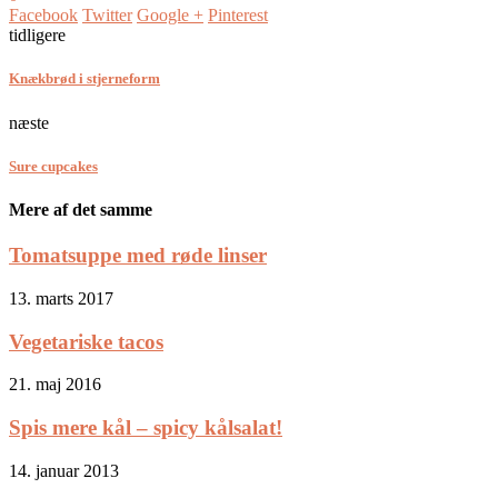
Facebook
Twitter
Google +
Pinterest
tidligere
Knækbrød i stjerneform
næste
Sure cupcakes
Mere af det samme
Tomatsuppe med røde linser
13. marts 2017
Vegetariske tacos
21. maj 2016
Spis mere kål – spicy kålsalat!
14. januar 2013