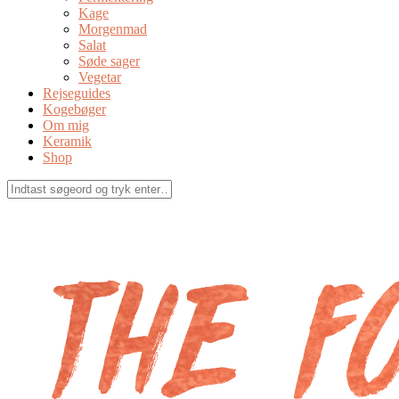
Kage
Morgenmad
Salat
Søde sager
Vegetar
Rejseguides
Kogebøger
Om mig
Keramik
Shop