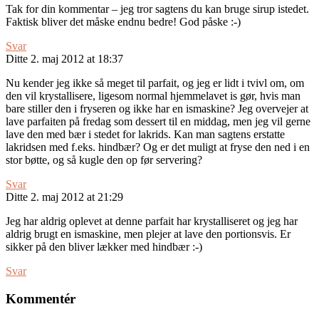
Tak for din kommentar – jeg tror sagtens du kan bruge sirup istedet.
Faktisk bliver det måske endnu bedre! God påske :-)
Svar
Ditte
2. maj 2012 at 18:37
Nu kender jeg ikke så meget til parfait, og jeg er lidt i tvivl om, om
den vil krystallisere, ligesom normal hjemmelavet is gør, hvis man
bare stiller den i fryseren og ikke har en ismaskine? Jeg overvejer at
lave parfaiten på fredag som dessert til en middag, men jeg vil gerne
lave den med bær i stedet for lakrids. Kan man sagtens erstatte
lakridsen med f.eks. hindbær? Og er det muligt at fryse den ned i en
stor bøtte, og så kugle den op før servering?
Svar
Ditte
2. maj 2012 at 21:29
Jeg har aldrig oplevet at denne parfait har krystalliseret og jeg har
aldrig brugt en ismaskine, men plejer at lave den portionsvis. Er
sikker på den bliver lækker med hindbær :-)
Svar
Kommentér