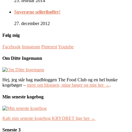
25. februar 2014
Suveræne selleribøffer!
27. december 2012
Følg mig
Facebook
Instagram
Pinterest
Youtube
Om Ditte Ingemann
Hej, jeg står bag madbloggen The Food Club og en hel bunke
kogebøger –
mere om bloggen, mine bøger og mig her →
.
Min seneste kogebog
Køb min seneste kogebog KRYDRET lige her →
Seneste 3