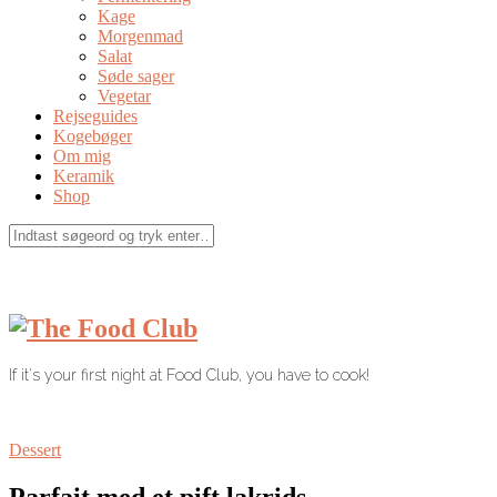
Kage
Morgenmad
Salat
Søde sager
Vegetar
Rejseguides
Kogebøger
Om mig
Keramik
Shop
If it's your first night at Food Club, you have to cook!
Dessert