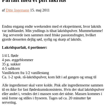
Parfait med et pift lakrids
af
Ditte Ingemann
15. maj 2011
Endnu engang endte weekenden med et eksperiment, hvor lakrids
var indblandet. Min yndlings is tilsat lakridspulver. Mummelumme!
Jeg serverede isen sammen med friske passionsfrugter, hvilket
gjorde desserten dejlig sød, syrlig og skarp af lakrids.
Lakridsparfait, 4 portioner:
1/4 L fløde
4 pas. æggeblommer
35 g. sukker
4-5 saltkorn
Vanillekorn fra 1/2 vanillestang
Ca. 1-2 spsk. rå-lakridspulver, kom lidt i ad gangen og smag til
Alle ingredienser skal være kolde. Pisk alle ingredienserne sammen
til en ikke for fast flødeskumskonsistens. Hvis der skal lakridspulver
eller andet i, vendes det i massen som det sidste. Massen kommes i
små forme og stilles i fryseren. Tages ud ca. 20 minutter før
servering.