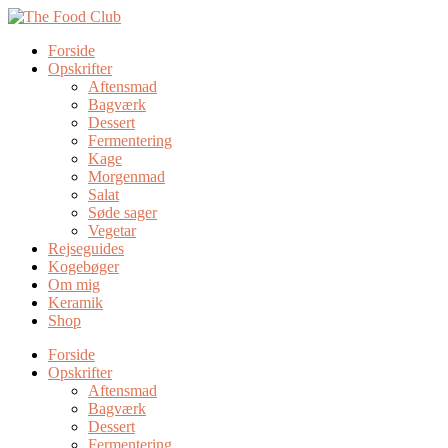
Forside
Opskrifter
Aftensmad
Bagværk
Dessert
Fermentering
Kage
Morgenmad
Salat
Søde sager
Vegetar
Rejseguides
Kogebøger
Om mig
Keramik
Shop
Forside
Opskrifter
Aftensmad
Bagværk
Dessert
Fermentering