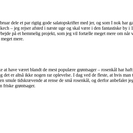
l februar dele et par rigtig gode salatopskrifter med jer, og som I nok ha
kech – jeg rejser afsted i næste uge og skal være i den fantastiske by i
arbejde på et hemmelig projekt, som jeg vil fortælle meget mere om når 
le meget mere.
at have været blandt de mest populære grøntsager – rosenkål har haft ry
g det er altså ikke nogen rar oplevelse. I dag ved de fleste, at hvis man
en smule tidskrævende at rense de små rosenkål, og derfor anbefaler jeg 
 friske grøntsager.