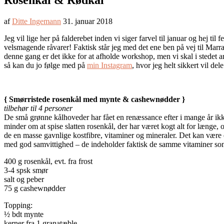
Rosenkål & Rødkål
af
Ditte Ingemann
31. januar 2018
Jeg vil lige her på falderebet inden vi siger farvel til januar og hej ti
velsmagende råvarer! Faktisk står jeg med det ene ben på vej til Marra
denne gang er det ikke for at afholde workshop, men vi skal i stedet 
så kan du jo følge med på
min Instagram
, hvor jeg helt sikkert vil de
{ Smørristede rosenkål med mynte & cashewnødder }
tilbehør til 4 personer
De små grønne kålhoveder har fået en renæssance efter i mange år ikke 
minder om at spise slatten rosenkål, der har været kogt alt for længe, o
de en masse gavnlige kostfibre, vitaminer og mineraler. Det kan være 
med god samvittighed – de indeholder faktisk de samme vitaminer som
400 g rosenkål, evt. fra frost
3-4 spsk smør
salt og peber
75 g cashewnødder
Topping:
½ bdt mynte
kerner fra 1 granatæble