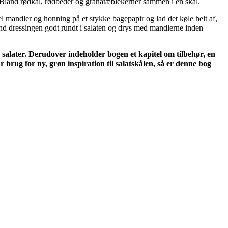
. Bland rødkål, rødbeder og granatæblekerner sammen i en skål.
l mandler og honning på et stykke bagepapir og lad det køle helt af,
end dressingen godt rundt i salaten og drys med mandlerne inden
alater. Derudover indeholder bogen et kapitel om tilbehør, en
 brug for ny, grøn inspiration til salatskålen, så er denne bog