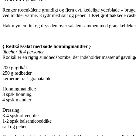
Rengør rosenkålene grundigt og fjern evt. kedelige yderblade – bruger
ved middel varme. Krydr med salt og peber. Tilsæt grofthakkede cashe
Hak mynten fint og drys den over salaten sammen med granatæblekerne
{ Rødkålssalat med søde honningmandler }
tilbehør til 4 personer
Rødkål er en rigtig sundhedsbombe, der indeholder masser af gavnlig
200 g rødkål
250 g rødbeder
kernerne fra 1 granatæble
Honningmandler:
3 spsk honning
4 spsk mandler
Dressing:
3-4 spsk olivenolie
1-2 spsk balsamicoeddike
salt og peber