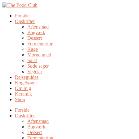
Forside
Opskrifter
Aftensmad
Bagværk
Dessert
Fermentering
Kage
Morgenmad
Salat
Søde sager
Vegetar
Rejseguides
Kogebøger
Om mig
Keramik
Shop
Forside
Opskrifter
Aftensmad
Bagværk
Dessert
Fermentering