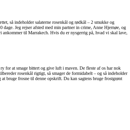
r gættet, så indeholder salaterne rosenkål og rødkål – 2 smukke og
 10 dage. Jeg rejser afsted med min partner in crime, Anne Hjernøe, og
vi ankommer til Marrakech. Hvis du er nysgerrig på, hvad vi skal lave,
 for at smage bittert og give luft i maven. De fleste af os har nok
 tilbereder rosenkål rigtigt, så smager de formidabelt – og så indeholder
at bruge frosne til denne opskrift. Du kan sagtens bruge frostgrønt