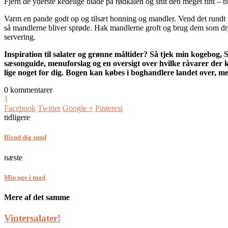
Fjern de yderste kedelige blade på rødkålen og snit den meget fint –
Varm en pande godt op og tilsæt honning og mandler. Vend det rundt i 
så mandlerne bliver sprøde. Hak mandlerne groft og brug dem som drys
servering.
Inspiration til salater og grønne måltider? Så tjek min kogebo
sæsonguide, menuforslag og en oversigt over hvilke råvarer der kan
lige noget for dig. Bogen kan købes i boghandlere landet over, me
0 kommentarer
1
Facebook
Twitter
Google +
Pinterest
tidligere
Blend dig sund
næste
Min uge i mad
Mere af det samme
Vintersalater!