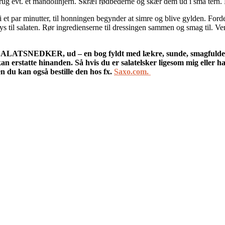
 brug evt. et mandolinjern. Skræl rødbederne og skær dem ud i små tern
et par minutter, til honningen begynder at simre og blive gylden. Forde
 til salaten. Rør ingredienserne til dressingen sammen og smag til. V
g, SALATSNEDKER, ud – en bog fyldt med lækre, sunde, smagfulde s
 erstatte hinanden. Så hvis du er salatelsker ligesom mig eller har
n du kan også bestille den hos fx.
Saxo.com.