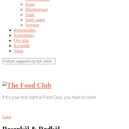
Kage
Morgenmad
Salat
Søde sager
Vegetar
Rejseguides
Kogebøger
Om mig
Keramik
Shop
If it's your first night at Food Club, you have to cook!
Salat