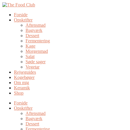
Forside
Opskrifter
Aftensmad
Bagværk
Dessert
Fermentering
Kage
Morgenmad
Salat
Søde sager
Vegetar
Rejseguides
Kogebøger
Om mig
Keramik
Shop
Forside
Opskrifter
Aftensmad
Bagværk
Dessert
Fermentering