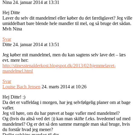
Nina
24. januar 2014 at 13:31
Hej Ditte
Laver du selv dit mandelmel eller køber du det færdiglavet? Jeg ville
umiddelbart bare blende hele mandler til mel, og så bruge det sådan.
Mvh Nina
Svar
Ditte
24. januar 2014 at 13:51
Jeg køber mit mandelmel, men du kan sagtens selv lave det – læs
evt. mere her:
http://stinesstenalderkost.blogspot.dk/2013/02/hjemmelavet-
mandelmel.html
Svar
Louise Bach Jensen
24. marts 2014 at 10:26
Hej Ditte! :)
Da det er vaffeldag i morgen, har jeg selvfølgelig planer om at bage
vafler.
Jeg vil høre, om du har prøvet at bage vafler med mandelmel?
Og (hvis du altså ved det :)) kan man skifte f.eks. hvedemel ud med
mandelmel? Og er det så den samme mængde man skal bruge, hvis
du forstår hvad jeg mener?
Dejlig solskins mandag til dig