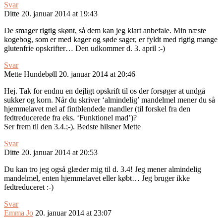
Svar
Ditte
20. januar 2014 at 19:43
De smager rigtig skønt, så dem kan jeg klart anbefale. Min næste
kogebog, som er med kager og søde sager, er fyldt med rigtig mange
glutenfrie opskrifter… Den udkommer d. 3. april :-)
Svar
Mette Hundebøll
20. januar 2014 at 20:46
Hej. Tak for endnu en dejligt opskrift til os der forsøger at undgå
sukker og korn. Når du skriver ‘almindelig’ mandelmel mener du så
hjemmelavet mel af fintblendede mandler (til forskel fra den
fedtreducerede fra eks. ‘Funktionel mad’)?
Ser frem til den 3.4.;-). Bedste hilsner Mette
Svar
Ditte
20. januar 2014 at 20:53
Du kan tro jeg også glæder mig til d. 3.4! Jeg mener almindelig
mandelmel, enten hjemmelavet eller købt… Jeg bruger ikke
fedtreduceret :-)
Svar
Emma Jo
20. januar 2014 at 23:07