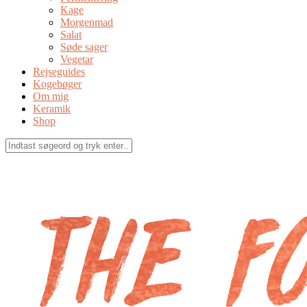
Kage
Morgenmad
Salat
Søde sager
Vegetar
Rejseguides
Kogebøger
Om mig
Keramik
Shop