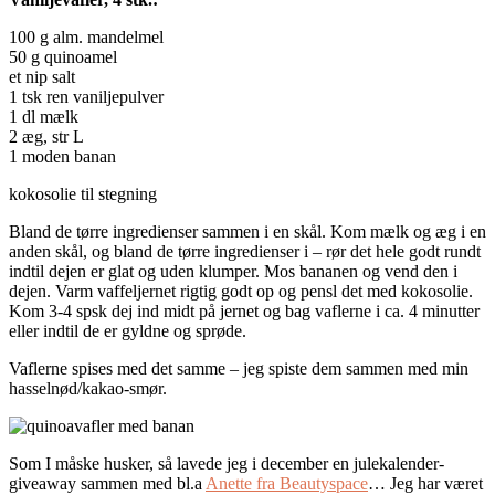
100 g alm. mandelmel
50 g quinoamel
et nip salt
1 tsk ren vaniljepulver
1 dl mælk
2 æg, str L
1 moden banan
kokosolie til stegning
Bland de tørre ingredienser sammen i en skål. Kom mælk og æg i en
anden skål, og bland de tørre ingredienser i – rør det hele godt rundt
indtil dejen er glat og uden klumper. Mos bananen og vend den i
dejen. Varm vaffeljernet rigtig godt op og pensl det med kokosolie.
Kom 3-4 spsk dej ind midt på jernet og bag vaflerne i ca. 4 minutter
eller indtil de er gyldne og sprøde.
Vaflerne spises med det samme – jeg spiste dem sammen med min
hasselnød/kakao-smør.
Som I måske husker, så lavede jeg i december en julekalender-
giveaway sammen med bl.a
Anette fra Beautyspace
… Jeg har været