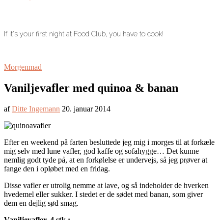
If it's your first night at Food Club, you have to cook!
Morgenmad
Vaniljevafler med quinoa & banan
af
Ditte Ingemann
20. januar 2014
Efter en weekend på farten besluttede jeg mig i morges til at forkæle
mig selv med lune vafler, god kaffe og sofahygge… Det kunne
nemlig godt tyde på, at en forkølelse er undervejs, så jeg prøver at
fange den i opløbet med en fridag.
Disse vafler er utrolig nemme at lave, og så indeholder de hverken
hvedemel eller sukker. I stedet er de sødet med banan, som giver
dem en dejlig sød smag.
Vaniljevafler, 4 stk.: