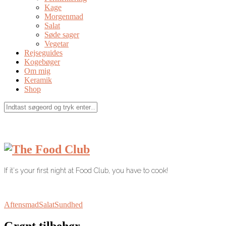
Kage
Morgenmad
Salat
Søde sager
Vegetar
Rejseguides
Kogebøger
Om mig
Keramik
Shop
If it's your first night at Food Club, you have to cook!
Aftensmad
Salat
Sundhed