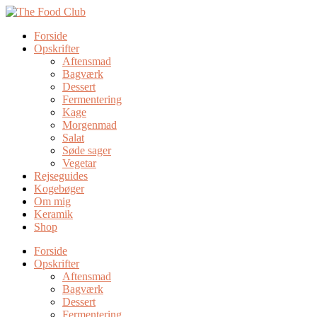
Forside
Opskrifter
Aftensmad
Bagværk
Dessert
Fermentering
Kage
Morgenmad
Salat
Søde sager
Vegetar
Rejseguides
Kogebøger
Om mig
Keramik
Shop
Forside
Opskrifter
Aftensmad
Bagværk
Dessert
Fermentering