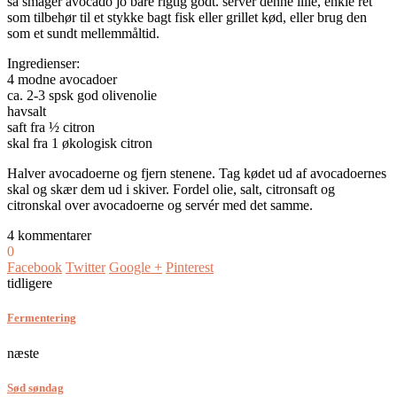
så smager avocado jo bare rigtig godt. servér denne lille, enkle ret
som tilbehør til et stykke bagt fisk eller grillet kød, eller brug den
som et sundt mellemmåltid.
Ingredienser:
4 modne avocadoer
ca. 2-3 spsk god olivenolie
havsalt
saft fra ½ citron
skal fra 1 økologisk citron
Halver avocadoerne og fjern stenene. Tag kødet ud af avocadoernes
skal og skær dem ud i skiver. Fordel olie, salt, citronsaft og
citronskal over avocadoerne og servér med det samme.
4 kommentarer
0
Facebook
Twitter
Google +
Pinterest
tidligere
Fermentering
næste
Sød søndag