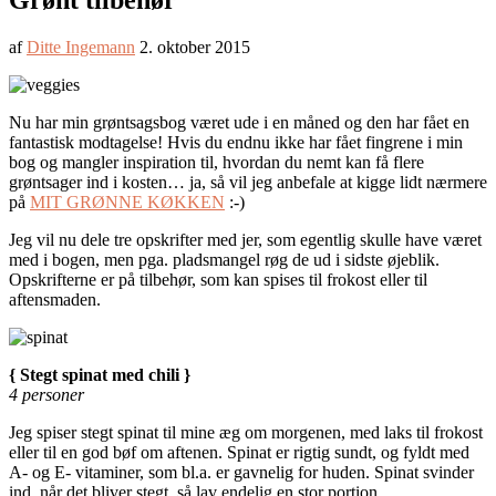
Grønt tilbehør
af
Ditte Ingemann
2. oktober 2015
Nu har min grøntsagsbog været ude i en måned og den har fået en
fantastisk modtagelse! Hvis du endnu ikke har fået fingrene i min
bog og mangler inspiration til, hvordan du nemt kan få flere
grøntsager ind i kosten… ja, så vil jeg anbefale at kigge lidt nærmere
på
MIT GRØNNE KØKKEN
:-)
Jeg vil nu dele tre opskrifter med jer, som egentlig skulle have været
med i bogen, men pga. pladsmangel røg de ud i sidste øjeblik.
Opskrifterne er på tilbehør, som kan spises til frokost eller til
aftensmaden.
{ Stegt spinat med chili }
4 personer
Jeg spiser stegt spinat til mine æg om morgenen, med laks til frokost
eller til en god bøf om aftenen. Spinat er rigtig sundt, og fyldt med
A- og E- vitaminer, som bl.a. er gavnelig for huden. Spinat svinder
ind, når det bliver stegt, så lav endelig en stor portion.