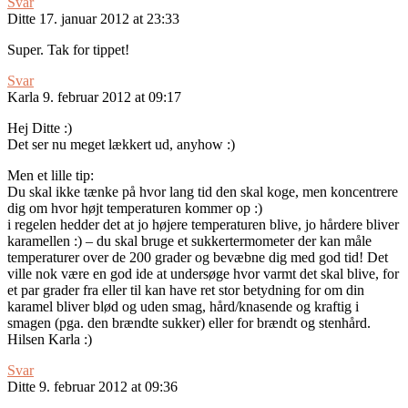
Svar
Ditte
17. januar 2012 at 23:33
Super. Tak for tippet!
Svar
Karla
9. februar 2012 at 09:17
Hej Ditte :)
Det ser nu meget lækkert ud, anyhow :)
Men et lille tip:
Du skal ikke tænke på hvor lang tid den skal koge, men koncentrere
dig om hvor højt temperaturen kommer op :)
i regelen hedder det at jo højere temperaturen blive, jo hårdere bliver
karamellen :) – du skal bruge et sukkertermometer der kan måle
temperaturer over de 200 grader og bevæbne dig med god tid! Det
ville nok være en god ide at undersøge hvor varmt det skal blive, for
et par grader fra eller til kan have ret stor betydning for om din
karamel bliver blød og uden smag, hård/knasende og kraftig i
smagen (pga. den brændte sukker) eller for brændt og stenhård.
Hilsen Karla :)
Svar
Ditte
9. februar 2012 at 09:36