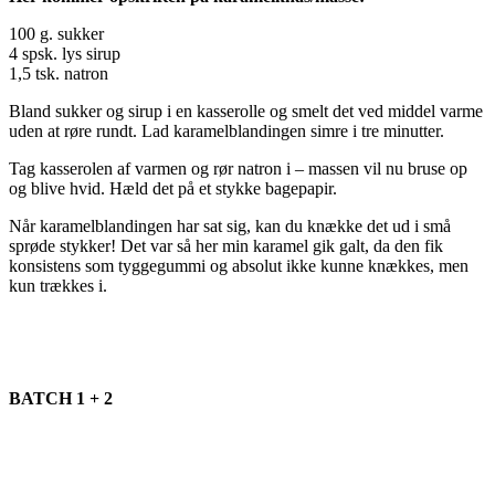
100 g. sukker
4 spsk. lys sirup
1,5 tsk. natron
Bland sukker og sirup i en kasserolle og smelt det ved middel varme
uden at røre rundt. Lad karamelblandingen simre i tre minutter.
Tag kasserolen af varmen og rør natron i – massen vil nu bruse op
og blive hvid. Hæld det på et stykke bagepapir.
Når karamelblandingen har sat sig, kan du knække det ud i små
sprøde stykker! Det var så her min karamel gik galt, da den fik
konsistens som tyggegummi og absolut ikke kunne knækkes, men
kun trækkes i.
BATCH 1 + 2