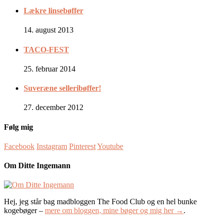
Lækre linsebøffer
14. august 2013
TACO-FEST
25. februar 2014
Suveræne selleribøffer!
27. december 2012
Følg mig
Facebook
Instagram
Pinterest
Youtube
Om Ditte Ingemann
Hej, jeg står bag madbloggen The Food Club og en hel bunke
kogebøger –
mere om bloggen, mine bøger og mig her →
.