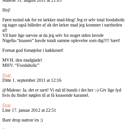
Malene
31. august 2011 at 21:05
Hej!
Først tusind tak for en lækker mad-blog! Jeg er selv total foodaholic
og tager også billeder af alt det lækre mad jeg kommer i nærheden
af!
Vil bare lige nævne at da jeg selv for noget siden lavede
Nigella-“knasen” havde totalt samme oplevelse som dig!!!! Sært!
Fortsat god fornøjelse i køkkenet!
MVH. den madglade!
MHV. “Foodaholic”
Svar
Ditte
1. september 2011 at 12:16
@Malene: Ja, det er sært! Vi må til bunds i det her :-) Giv lige lyd
hvis du finder nøglen til at få knasende karamel.
Svar
Line
17. januar 2012 at 22:51
Bare drop natron’en :)