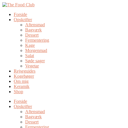
Forside
Opskrifter
Aftensmad
Bagværk
Dessert
Fermentering
Kage
Morgenmad
Salat
Søde sager
Vegetar
Rejseguides
Kogebøger
Om mig
Keramik
Shop
Forside
Opskrifter
Aftensmad
Bagværk
Dessert
Fermentering