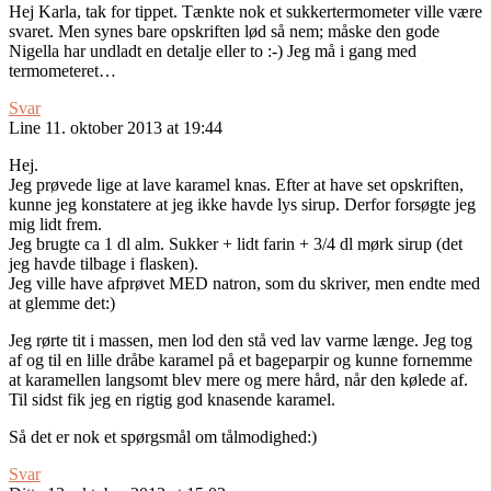
Hej Karla, tak for tippet. Tænkte nok et sukkertermometer ville være
svaret. Men synes bare opskriften lød så nem; måske den gode
Nigella har undladt en detalje eller to :-) Jeg må i gang med
termometeret…
Svar
Line
11. oktober 2013 at 19:44
Hej.
Jeg prøvede lige at lave karamel knas. Efter at have set opskriften,
kunne jeg konstatere at jeg ikke havde lys sirup. Derfor forsøgte jeg
mig lidt frem.
Jeg brugte ca 1 dl alm. Sukker + lidt farin + 3/4 dl mørk sirup (det
jeg havde tilbage i flasken).
Jeg ville have afprøvet MED natron, som du skriver, men endte med
at glemme det:)
Jeg rørte tit i massen, men lod den stå ved lav varme længe. Jeg tog
af og til en lille dråbe karamel på et bageparpir og kunne fornemme
at karamellen langsomt blev mere og mere hård, når den kølede af.
Til sidst fik jeg en rigtig god knasende karamel.
Så det er nok et spørgsmål om tålmodighed:)
Svar