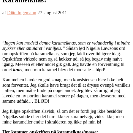
Karamelknas?
af
Ditte Ingemann
27. august 2011
“
Ingen kan modstå denne karamelknas, som er vidunderlig i mindre
stykker eller smuldret i vaniljeis.”
Sådan lød Nigella Lawsons ord
om opskriften på karamelknas, som jeg faldt over tidligere idag.
Opskriften virkede nem og så lækker ud, så jeg begav mig naivt
igang. Meeeen et eller andet gik galt. Jeg havde en forventning til
ordet
knas
, men min karamel blev det modsatte – blød!
Karamellen havde en god smag, men konsistensen blev ikke helt
som forventet. Jeg skulle have brugt det til at drysse ovenpå vanilleis
i aften, men måtte finde på noget andet. Jeg blev så arrig, at jeg
lavede en ny portion karamel senere på dagen, men desværre med
samme udfald… BLØD!
Jeg fulgte opskriften slavisk, så om det er fordi jeg ikke besidder
Nigellas snilde eller det bare ikke er karamelvejr, vides ikke, men
mine karameller endte i skralderen og ikke på min is!
Her kommer opskriften på karamelknas/masse: