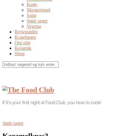
Kage
Morgenmad
Salat
Søde sager
Vegetar
Rejseguides
Kogebøger
Om mig
Keramik
Shop
If it's your first night at Food Club, you have to cook!
Søde sager