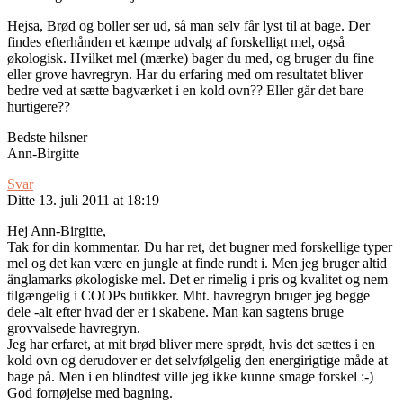
Hejsa, Brød og boller ser ud, så man selv får lyst til at bage. Der
findes efterhånden et kæmpe udvalg af forskelligt mel, også
økologisk. Hvilket mel (mærke) bager du med, og bruger du fine
eller grove havregryn. Har du erfaring med om resultatet bliver
bedre ved at sætte bagværket i en kold ovn?? Eller går det bare
hurtigere??
Bedste hilsner
Ann-Birgitte
Svar
Ditte
13. juli 2011 at 18:19
Hej Ann-Birgitte,
Tak for din kommentar. Du har ret, det bugner med forskellige typer
mel og det kan være en jungle at finde rundt i. Men jeg bruger altid
änglamarks økologiske mel. Det er rimelig i pris og kvalitet og nem
tilgængelig i COOPs butikker. Mht. havregryn bruger jeg begge
dele -alt efter hvad der er i skabene. Man kan sagtens bruge
grovvalsede havregryn.
Jeg har erfaret, at mit brød bliver mere sprødt, hvis det sættes i en
kold ovn og derudover er det selvfølgelig den energirigtige måde at
bage på. Men i en blindtest ville jeg ikke kunne smage forskel :-)
God fornøjelse med bagning.