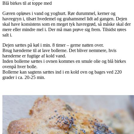
Blå birkes til at toppe med
Gæren opløses i vand og yoghurt. Rør durummel, kerner og
havregryn i, tilsæt hvedemel og grahamsmel lidt ad gangen. Dejen
skal have konsistens som en meget tyk havregrød, så måske skal der
mere eller mindre mel i. Der må man prøve sig frem. Tilsidst røres
salt i.
Dejen sættes på køl i min. 8 timer – gerne natten over.
Brug hænderne til at lave bollerne. Det bliver nemmere, hvis
hænderne er fugtige af kold vand.
Inden bollerne sættes i ovnen kommes en smule olie og blå birkes
ovenpå hver bolle.
Bollerne kan sagtens sættes ind i en kold ovn og bages ved 220
grader i ca. 20-25 min.