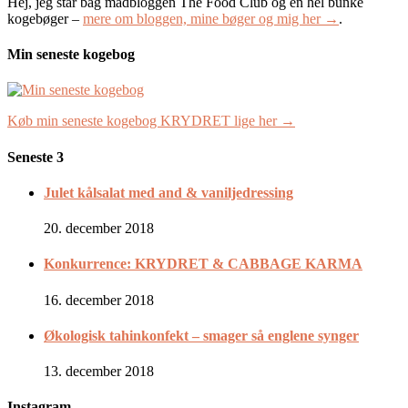
Hej, jeg står bag madbloggen The Food Club og en hel bunke
kogebøger –
mere om bloggen, mine bøger og mig her →
.
Min seneste kogebog
Køb min seneste kogebog KRYDRET lige her →
Seneste 3
Julet kålsalat med and & vaniljedressing
20. december 2018
Konkurrence: KRYDRET & CABBAGE KARMA
16. december 2018
Økologisk tahinkonfekt – smager så englene synger
13. december 2018
Instagram