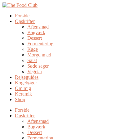
Forside
Opskrifter
Aftensmad
Bagværk
Dessert
Fermentering
Kage
Morgenmad
Salat
Søde sager
Vegetar
Rejseguides
Kogebøger
Om mig
Keramik
Shop
Forside
Opskrifter
Aftensmad
Bagværk
Dessert
Fermentering