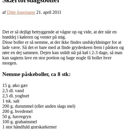
Skærtorsdagsboller
af
Ditte Ingemann
21. april 2011
Det er så dejligt betryggende at vågne op og vide, at der står en
brøddej i køleren og venter på mig.
Disse boller er så nemme, at der ikke findes undskyldninger for at
lade være. Så det er bare med at finde grydeskeen frem i påsken og
røre en dej sammen. Dejen kan snildt stå på køl i 2-3 dage, så man
kan sagtens lave en stor portion og bage nogle få boller hver
morgen.
Nemme påskeboller, ca 8 stk:
15 g. øko gær
2,5 dl. vand
2,5 dl. yoghurt
1 tsk. salt
200 g. durummel (eller anden slags mel)
200 g. hvedemel
50 g. havregryn
100 g. grahamsmel
1 stor håndfuld græskarkerner