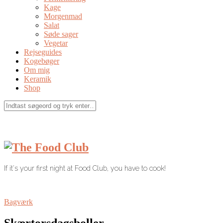
Kage
Morgenmad
Salat
Søde sager
Vegetar
Rejseguides
Kogebøger
Om mig
Keramik
Shop
If it's your first night at Food Club, you have to cook!
Bagværk