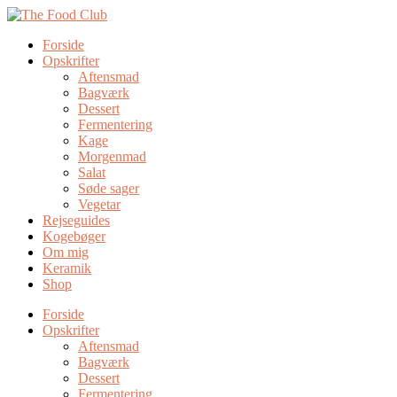
Forside
Opskrifter
Aftensmad
Bagværk
Dessert
Fermentering
Kage
Morgenmad
Salat
Søde sager
Vegetar
Rejseguides
Kogebøger
Om mig
Keramik
Shop
Forside
Opskrifter
Aftensmad
Bagværk
Dessert
Fermentering