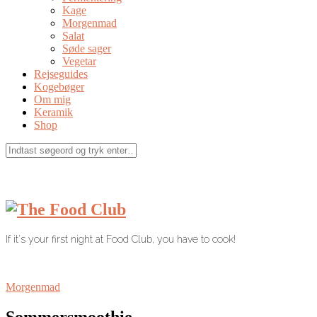
Kage
Morgenmad
Salat
Søde sager
Vegetar
Rejseguides
Kogebøger
Om mig
Keramik
Shop
If it's your first night at Food Club, you have to cook!
Morgenmad