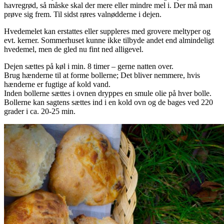
havregrød, så måske skal der mere eller mindre mel i. Der må man
prøve sig frem. Til sidst røres valnødderne i dejen.
Hvedemelet kan erstattes eller suppleres med grovere meltyper og
evt. kerner. Sommerhuset kunne ikke tilbyde andet end almindeligt
hvedemel, men de gled nu fint ned alligevel.
Dejen sættes på køl i min. 8 timer – gerne natten over.
Brug hænderne til at forme bollerne; Det bliver nemmere, hvis
hænderne er fugtige af kold vand.
Inden bollerne sættes i ovnen dryppes en smule olie på hver bolle.
Bollerne kan sagtens sættes ind i en kold ovn og de bages ved 220
grader i ca. 20-25 min.