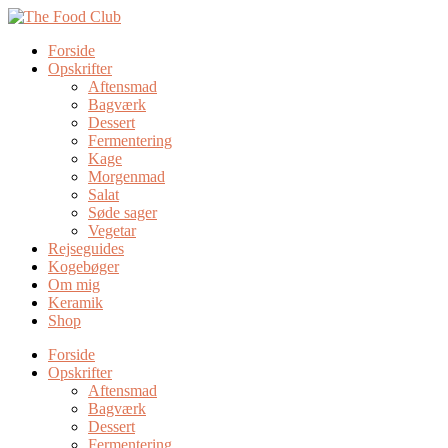
Forside
Opskrifter
Aftensmad
Bagværk
Dessert
Fermentering
Kage
Morgenmad
Salat
Søde sager
Vegetar
Rejseguides
Kogebøger
Om mig
Keramik
Shop
Forside
Opskrifter
Aftensmad
Bagværk
Dessert
Fermentering