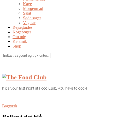
Kage
Morgenmad
Salat
Søde sager
Vegetar
Rejseguides
Kogebøger
Om mig
Keramik
Shop
If it's your first night at Food Club, you have to cook!
Bagværk