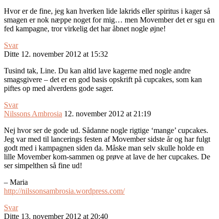
Hvor er de fine, jeg kan hverken lide lakrids eller spiritus i kager så
smagen er nok næppe noget for mig… men Movember det er sgu en
fed kampagne, tror virkelig det har åbnet nogle øjne!
Svar
Ditte
12. november 2012 at 15:32
Tusind tak, Line. Du kan altid lave kagerne med nogle andre
smagsgivere – det er en god basis opskrift på cupcakes, som kan
piftes op med alverdens gode sager.
Svar
Nilssons Ambrosia
12. november 2012 at 21:19
Nej hvor ser de gode ud. Sådanne nogle rigtige ‘mange’ cupcakes.
Jeg var med til lancerings festen af Movember sidste år og har fulgt
godt med i kampagnen siden da. Måske man selv skulle holde en
lille Movember kom-sammen og prøve at lave de her cupcakes. De
ser simpelthen så fine ud!
– Maria
http://nilssonsambrosia.wordpress.com/
Svar
Ditte
13. november 2012 at 20:40