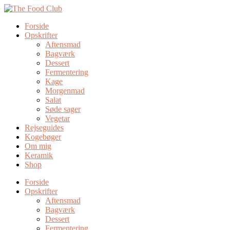
Forside
Opskrifter
Aftensmad
Bagværk
Dessert
Fermentering
Kage
Morgenmad
Salat
Søde sager
Vegetar
Rejseguides
Kogebøger
Om mig
Keramik
Shop
Forside
Opskrifter
Aftensmad
Bagværk
Dessert
Fermentering