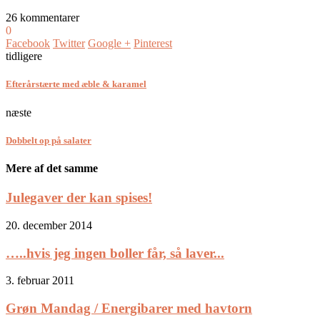
26 kommentarer
0
Facebook
Twitter
Google +
Pinterest
tidligere
Efterårstærte med æble & karamel
næste
Dobbelt op på salater
Mere af det samme
Julegaver der kan spises!
20. december 2014
…..hvis jeg ingen boller får, så laver...
3. februar 2011
Grøn Mandag / Energibarer med havtorn