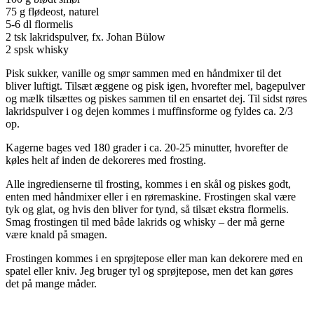
75 g flødeost, naturel
5-6 dl flormelis
2 tsk lakridspulver, fx. Johan Bülow
2 spsk whisky
Pisk sukker, vanille og smør sammen med en håndmixer til det
bliver luftigt. Tilsæt æggene og pisk igen, hvorefter mel, bagepulver
og mælk tilsættes og piskes sammen til en ensartet dej. Til sidst røres
lakridspulver i og dejen kommes i muffinsforme og fyldes ca. 2/3
op.
Kagerne bages ved 180 grader i ca. 20-25 minutter, hvorefter de
køles helt af inden de dekoreres med frosting.
Alle ingredienserne til frosting, kommes i en skål og piskes godt,
enten med håndmixer eller i en røremaskine. Frostingen skal være
tyk og glat, og hvis den bliver for tynd, så tilsæt ekstra flormelis.
Smag frostingen til med både lakrids og whisky – der må gerne
være knald på smagen.
Frostingen kommes i en sprøjtepose eller man kan dekorere med en
spatel eller kniv. Jeg bruger tyl og sprøjtepose, men det kan gøres
det på mange måder.