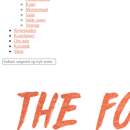
Kage
Morgenmad
Salat
Søde sager
Vegetar
Rejseguides
Kogebøger
Om mig
Keramik
Shop