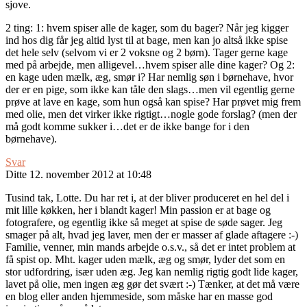
sjove.
2 ting: 1: hvem spiser alle de kager, som du bager? Når jeg kigger
ind hos dig får jeg altid lyst til at bage, men kan jo altså ikke spise
det hele selv (selvom vi er 2 voksne og 2 børn). Tager gerne kage
med på arbejde, men alligevel…hvem spiser alle dine kager? Og 2:
en kage uden mælk, æg, smør i? Har nemlig søn i børnehave, hvor
der er en pige, som ikke kan tåle den slags…men vil egentlig gerne
prøve at lave en kage, som hun også kan spise? Har prøvet mig frem
med olie, men det virker ikke rigtigt…nogle gode forslag? (men der
må godt komme sukker i…det er de ikke bange for i den
børnehave).
Svar
Ditte
12. november 2012 at 10:48
Tusind tak, Lotte. Du har ret i, at der bliver produceret en hel del i
mit lille køkken, her i blandt kager! Min passion er at bage og
fotografere, og egentlig ikke så meget at spise de søde sager. Jeg
smager på alt, hvad jeg laver, men der er masser af glade aftagere :-)
Familie, venner, min mands arbejde o.s.v., så det er intet problem at
få spist op. Mht. kager uden mælk, æg og smør, lyder det som en
stor udfordring, især uden æg. Jeg kan nemlig rigtig godt lide kager,
lavet på olie, men ingen æg gør det svært :-) Tænker, at det må være
en blog eller anden hjemmeside, som måske har en masse god