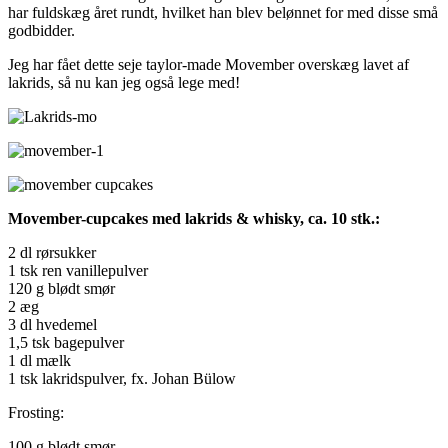
har fuldskæg året rundt, hvilket han blev belønnet for med disse små
godbidder.
Jeg har fået dette seje taylor-made Movember overskæg lavet af
lakrids, så nu kan jeg også lege med!
Movember-cupcakes med lakrids & whisky, ca. 10 stk.:
2 dl rørsukker
1 tsk ren vanillepulver
120 g blødt smør
2 æg
3 dl hvedemel
1,5 tsk bagepulver
1 dl mælk
1 tsk lakridspulver, fx. Johan Bülow
Frosting:
100 g blødt smør