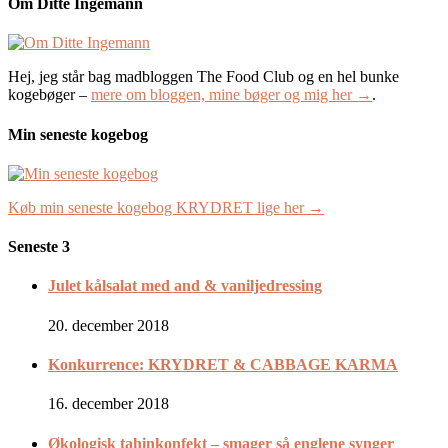
Om Ditte Ingemann
Hej, jeg står bag madbloggen The Food Club og en hel bunke
kogebøger –
mere om bloggen, mine bøger og mig her →
.
Min seneste kogebog
Køb min seneste kogebog KRYDRET lige her →
Seneste 3
Julet kålsalat med and & vaniljedressing
20. december 2018
Konkurrence: KRYDRET & CABBAGE KARMA
16. december 2018
Økologisk tahinkonfekt – smager så englene synger