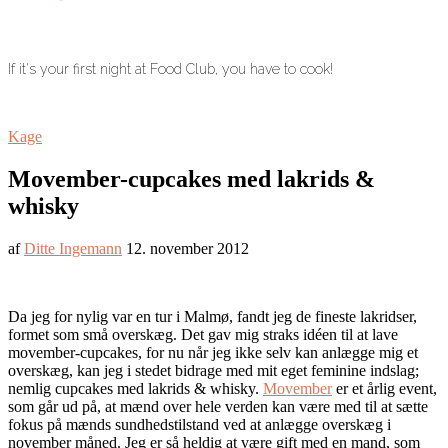
If it's your first night at Food Club, you have to cook!
Kage
Movember-cupcakes med lakrids &
whisky
af
Ditte Ingemann
12. november 2012
Da jeg for nylig var en tur i Malmø, fandt jeg de fineste lakridser,
formet som små overskæg. Det gav mig straks idéen til at lave
movember-cupcakes, for nu når jeg ikke selv kan anlægge mig et
overskæg, kan jeg i stedet bidrage med mit eget feminine indslag;
nemlig cupcakes med lakrids & whisky.
Movember
er et årlig event,
som går ud på, at mænd over hele verden kan være med til at sætte
fokus på mænds sundhedstilstand ved at anlægge overskæg i
november måned. Jeg er så heldig at være gift med en mand, som