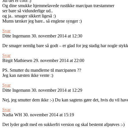
Jul det er cool :)
Og dine smukke hjemmelavede rustikke marcipan træstammer
ser bare så vidunderlige ud..
og ja.. smager sikkert ligeså :)
Mums tænker jeg bare.. så englene synger :)
Svar
Ditte Ingemann
30. november 2014 at 12:30
De smager nemlig bare så godt – er glad for jeg stadig har nogle stykk
Svar
Birgit Mathiesen
29. november 2014 at 22:00
PS. Smutter du mandlerne til marcipanen ??
Jeg kan næsten ikke vente :)
Svar
Ditte Ingemann
30. november 2014 at 12:29
Nej, jeg smutter dem ikke :-) Du kan sagtens gøre det, hvis du vil hav
Svar
Nadia WH
30. november 2014 at 15:19
Det lyder godt med en sukkerfri version og skal bestemt afprøves :-)