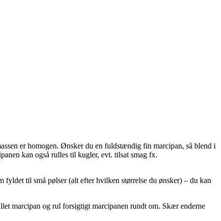
 massen er homogen. Ønsker du en fuldstændig fin marcipan, så blend i
anen kan også rulles til kugler, evt. tilsat smag fx.
fyldet til små pølser (alt efter hvilken størrelse du ønsker) – du kan
llet marcipan og rul forsigtigt marcipanen rundt om. Skær enderne