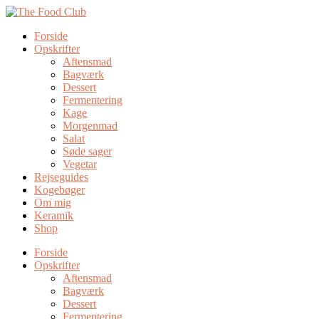
Forside
Opskrifter
Aftensmad
Bagværk
Dessert
Fermentering
Kage
Morgenmad
Salat
Søde sager
Vegetar
Rejseguides
Kogebøger
Om mig
Keramik
Shop
Forside
Opskrifter
Aftensmad
Bagværk
Dessert
Fermentering