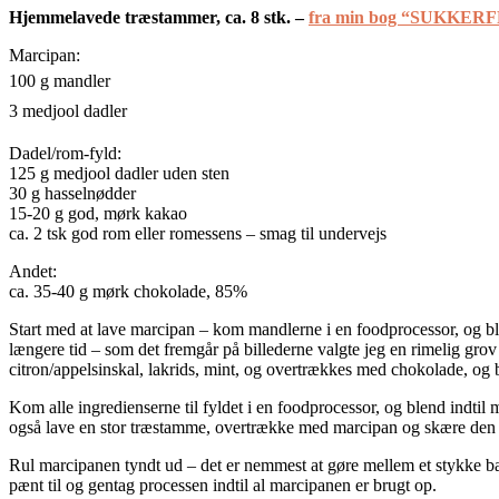
Hjemmelavede træstammer, ca. 8 stk. –
fra min bog “SUKKE
Marcipan:
100 g mandler
3 medjool dadler
Dadel/rom-fyld:
125 g medjool dadler uden sten
30 g hasselnødder
15-20 g god, mørk kakao
ca. 2 tsk god rom eller romessens – smag til undervejs
Andet:
ca. 35-40 g mørk chokolade, 85%
Start med at lave marcipan – kom mandlerne i en foodprocessor, og ble
længere tid – som det fremgår på billederne valgte jeg en rimelig grov s
citron/appelsinskal, lakrids, mint, og overtrækkes med chokolade, og
Kom alle ingredienserne til fyldet i en foodprocessor, og blend indtil 
også lave en stor træstamme, overtrække med marcipan og skære den u
Rul marcipanen tyndt ud – det er nemmest at gøre mellem et stykke b
pænt til og gentag processen indtil al marcipanen er brugt op.