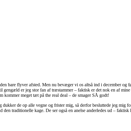
tiden bare flyver afsted. Men nu bevæger vi os altså ind i december og 
til gengæld er jeg stor fan af træstammer – faktisk er det nok en af min
som kommer meget tæt på the real deal – de smager SÅ godt!
dukker de op alle vegne og frister mig, så derfor besluttede jeg mig for
den traditionelle kage. De ser også en anelse anderledes ud – faktisk l