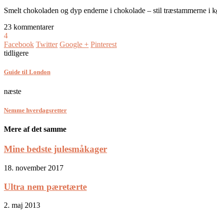
Smelt chokoladen og dyp enderne i chokolade – stil træstammerne i køl
23 kommentarer
4
Facebook
Twitter
Google +
Pinterest
tidligere
Guide til London
næste
Nemme hverdagsretter
Mere af det samme
Mine bedste julesmåkager
18. november 2017
Ultra nem pæretærte
2. maj 2013