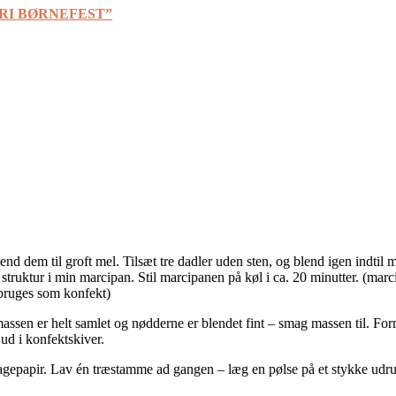
RFRI BØRNEFEST”
nd dem til groft mel. Tilsæt tre dadler uden sten, og blend igen indtil
truktur i min marcipan. Stil marcipanen på køl i ca. 20 minutter. (marcip
 bruges som konfekt)
massen er helt samlet og nødderne er blendet fint – smag massen til. Form 
d i konfektskiver.
agepapir. Lav én træstamme ad gangen – læg en pølse på et stykke udru