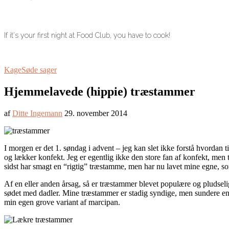
If it's your first night at Food Club, you have to cook!
Kage
Søde sager
Hjemmelavede (hippie) træstammer
af
Ditte Ingemann
29. november 2014
I morgen er det 1. søndag i advent – jeg kan slet ikke forstå hvordan 
og lækker konfekt. Jeg er egentlig ikke den store fan af konfekt, men 
sidst har smagt en “rigtig” træstamme, men har nu lavet mine egne, 
Af en eller anden årsag, så er træstammer blevet populære og pludselig 
sødet med dadler. Mine træstammer er stadig syndige, men sundere end 
min egen grove variant af marcipan.