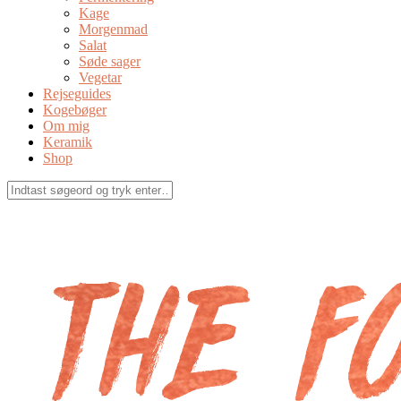
Kage
Morgenmad
Salat
Søde sager
Vegetar
Rejseguides
Kogebøger
Om mig
Keramik
Shop