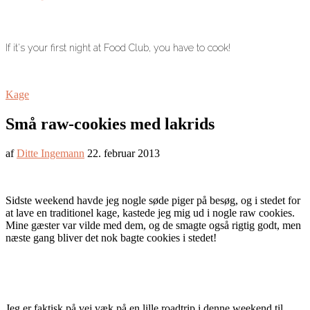
If it's your first night at Food Club, you have to cook!
Kage
Små raw-cookies med lakrids
af
Ditte Ingemann
22. februar 2013
Sidste weekend havde jeg nogle søde piger på besøg, og i stedet for
at lave en traditionel kage, kastede jeg mig ud i nogle raw cookies.
Mine gæster var vilde med dem, og de smagte også rigtig godt, men
næste gang bliver det nok bagte cookies i stedet!
Jeg er faktisk på vej væk på en lille roadtrip i denne weekend til