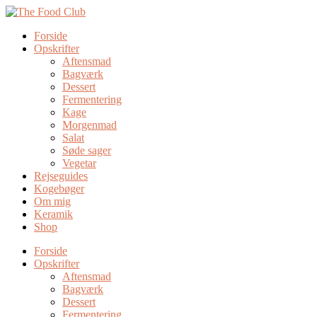
Forside
Opskrifter
Aftensmad
Bagværk
Dessert
Fermentering
Kage
Morgenmad
Salat
Søde sager
Vegetar
Rejseguides
Kogebøger
Om mig
Keramik
Shop
Forside
Opskrifter
Aftensmad
Bagværk
Dessert
Fermentering