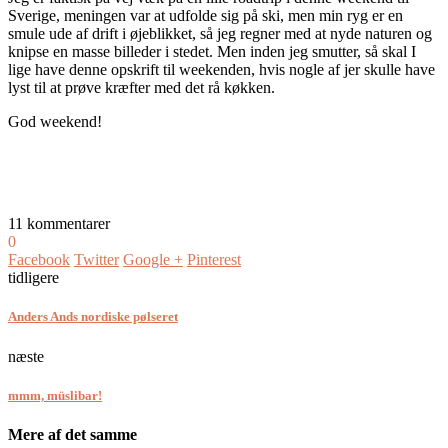
Sverige, meningen var at udfolde sig på ski, men min ryg er en
smule ude af drift i øjeblikket, så jeg regner med at nyde naturen og
knipse en masse billeder i stedet. Men inden jeg smutter, så skal I
lige have denne opskrift til weekenden, hvis nogle af jer skulle have
lyst til at prøve kræfter med det rå køkken.
God weekend!
11 kommentarer
0
Facebook
Twitter
Google +
Pinterest
tidligere
Anders Ands nordiske pølseret
næste
mmm, müslibar!
Mere af det samme