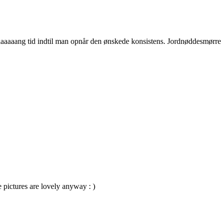
i laaaaang tid indtil man opnår den ønskede konsistens. Jordnøddesmørr
e pictures are lovely anyway : )