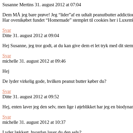
Susanne Mertins
31. august 2012 at 07:04
Dem MÅ jeg bare prøve! Jeg “lider”af en udtalt peanutbutter addicti
Har ovenikøbet fundet “Homemade” stemplet til cookies her i Luxembour
Svar
Ditte
31. august 2012 at 09:04
Hej Susanne, jeg tror godt, at du kan give dem et let tryk med dit ste
Svar
michelle
31. august 2012 at 09:46
Hej
De lyder virkelig gode, hvilken peanut butter køber du?
Svar
Ditte
31. august 2012 at 09:52
Hej, enten laver jeg den selv, men lige i øjeblikket har jeg en biody
Svar
michelle
31. august 2012 at 10:37
Lyder lækkert, hvordan laver du den selv?