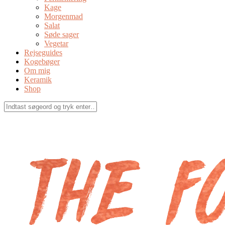
Kage
Morgenmad
Salat
Søde sager
Vegetar
Rejseguides
Kogebøger
Om mig
Keramik
Shop