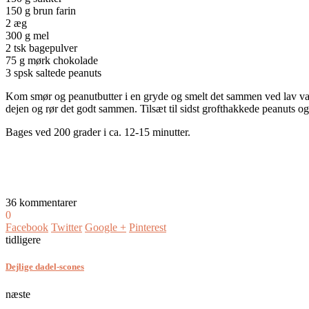
150 g brun farin
2 æg
300 g mel
2 tsk bagepulver
75 g mørk chokolade
3 spsk saltede peanuts
Kom smør og peanutbutter i en gryde og smelt det sammen ved lav var
dejen og rør det godt sammen. Tilsæt til sidst grofthakkede peanuts 
Bages ved 200 grader i ca. 12-15 minutter.
36 kommentarer
0
Facebook
Twitter
Google +
Pinterest
tidligere
Dejlige dadel-scones
næste