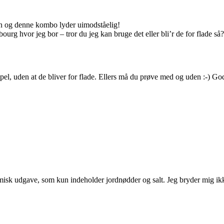
on og denne kombo lyder uimodståelig!
g hvor jeg bor – tror du jeg kan bruge det eller bli’r de for flade så?
mpel, uden at de bliver for flade. Ellers må du prøve med og uden :-) Go
namisk udgave, som kun indeholder jordnødder og salt. Jeg bryder mig ik