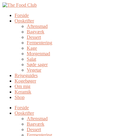
Forside
Opskrifter
Aftensmad
Bagværk
Dessert
Fermentering
Kage
Morgenmad
Salat
Søde sager
Vegetar
Rejseguides
Kogebøger
Om mig
Keramik
Shop
Forside
Opskrifter
Aftensmad
Bagværk
Dessert
Fermentering