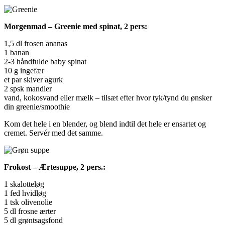
Morgenmad – Greenie med spinat, 2 pers:
1,5 dl frosen ananas
1 banan
2-3 håndfulde baby spinat
10 g ingefær
et par skiver agurk
2 spsk mandler
vand, kokosvand eller mælk – tilsæt efter hvor tyk/tynd du ønsker
din greenie/smoothie
Kom det hele i en blender, og blend indtil det hele er ensartet og
cremet. Servér med det samme.
Frokost – Ærtesuppe, 2 pers.:
1 skalotteløg
1 fed hvidløg
1 tsk olivenolie
5 dl frosne ærter
5 dl grøntsagsfond