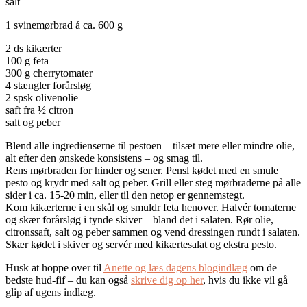
salt
1 svinemørbrad á ca. 600 g
2 ds kikærter
100 g feta
300 g cherrytomater
4 stængler forårsløg
2 spsk olivenolie
saft fra ½ citron
salt og peber
Blend alle ingredienserne til pestoen – tilsæt mere eller mindre olie,
alt efter den ønskede konsistens – og smag til.
Rens mørbraden for hinder og sener. Pensl kødet med en smule
pesto og krydr med salt og peber. Grill eller steg mørbraderne på alle
sider i ca. 15-20 min, eller til den netop er gennemstegt.
Kom kikærterne i en skål og smuldr feta henover. Halvér tomaterne
og skær forårsløg i tynde skiver – bland det i salaten. Rør olie,
citronssaft, salt og peber sammen og vend dressingen rundt i salaten.
Skær kødet i skiver og servér med kikærtesalat og ekstra pesto.
Husk at hoppe over til
Anette og læs dagens blogindlæg
om de
bedste hud-fif – du kan også
skrive dig op her
, hvis du ikke vil gå
glip af ugens indlæg.