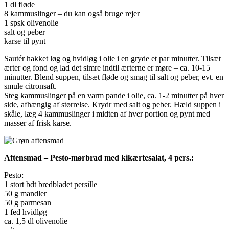
1 dl fløde
8 kammuslinger – du kan også bruge rejer
1 spsk olivenolie
salt og peber
karse til pynt
Sautér hakket løg og hvidløg i olie i en gryde et par minutter. Tilsæt
ærter og fond og lad det simre indtil ærterne er møre – ca. 10-15
minutter. Blend suppen, tilsæt fløde og smag til salt og peber, evt. en
smule citronsaft.
Steg kammuslinger på en varm pande i olie, ca. 1-2 minutter på hver
side, afhængig af størrelse. Krydr med salt og peber. Hæld suppen i
skåle, læg 4 kammuslinger i midten af hver portion og pynt med
masser af frisk karse.
Aftensmad – Pesto-mørbrad med kikærtesalat, 4 pers.:
Pesto:
1 stort bdt bredbladet persille
50 g mandler
50 g parmesan
1 fed hvidløg
ca. 1,5 dl olivenolie