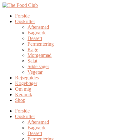
Forside
Opskrifter
Aftensmad
Bagværk
Dessert
Fermentering
Kage
Morgenmad
Salat
Søde sager
Vegetar
Rejseguides
Kogebøger
Om mig
Keramik
Shop
Forside
Opskrifter
Aftensmad
Bagværk
Dessert
Fermentering