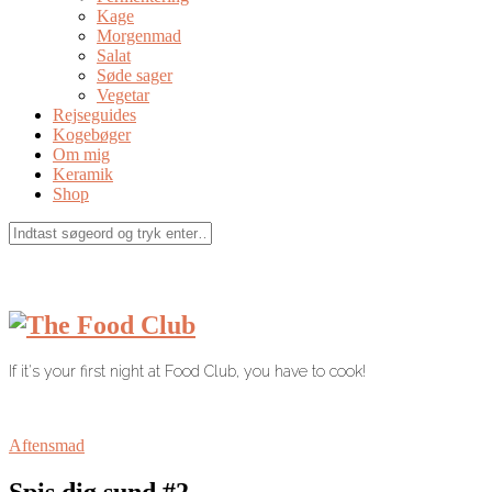
Kage
Morgenmad
Salat
Søde sager
Vegetar
Rejseguides
Kogebøger
Om mig
Keramik
Shop
If it's your first night at Food Club, you have to cook!
Aftensmad