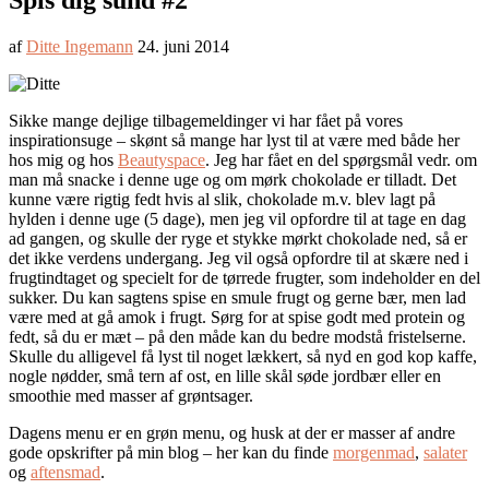
Spis dig sund #2
af
Ditte Ingemann
24. juni 2014
Sikke mange dejlige tilbagemeldinger vi har fået på vores
inspirationsuge – skønt så mange har lyst til at være med både her
hos mig og hos
Beautyspace
. Jeg har fået en del spørgsmål vedr. om
man må snacke i denne uge og om mørk chokolade er tilladt. Det
kunne være rigtig fedt hvis al slik, chokolade m.v. blev lagt på
hylden i denne uge (5 dage), men jeg vil opfordre til at tage en dag
ad gangen, og skulle der ryge et stykke mørkt chokolade ned, så er
det ikke verdens undergang. Jeg vil også opfordre til at skære ned i
frugtindtaget og specielt for de tørrede frugter, som indeholder en del
sukker. Du kan sagtens spise en smule frugt og gerne bær, men lad
være med at gå amok i frugt. Sørg for at spise godt med protein og
fedt, så du er mæt – på den måde kan du bedre modstå fristelserne.
Skulle du alligevel få lyst til noget lækkert, så nyd en god kop kaffe,
nogle nødder, små tern af ost, en lille skål søde jordbær eller en
smoothie med masser af grøntsager.
Dagens menu er en grøn menu, og husk at der er masser af andre
gode opskrifter på min blog – her kan du finde
morgenmad
,
salater
og
aftensmad
.