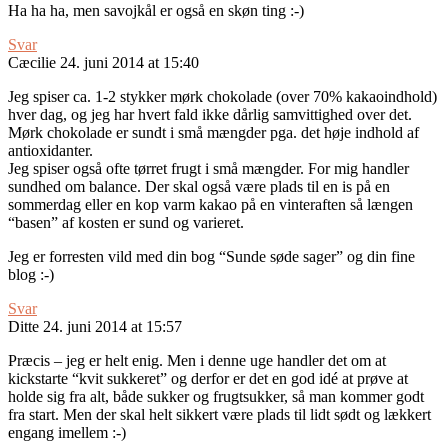
Ha ha ha, men savojkål er også en skøn ting :-)
Svar
Cæcilie
24. juni 2014 at 15:40
Jeg spiser ca. 1-2 stykker mørk chokolade (over 70% kakaoindhold)
hver dag, og jeg har hvert fald ikke dårlig samvittighed over det.
Mørk chokolade er sundt i små mængder pga. det høje indhold af
antioxidanter.
Jeg spiser også ofte tørret frugt i små mængder. For mig handler
sundhed om balance. Der skal også være plads til en is på en
sommerdag eller en kop varm kakao på en vinteraften så længen
“basen” af kosten er sund og varieret.
Jeg er forresten vild med din bog “Sunde søde sager” og din fine
blog :-)
Svar
Ditte
24. juni 2014 at 15:57
Præcis – jeg er helt enig. Men i denne uge handler det om at
kickstarte “kvit sukkeret” og derfor er det en god idé at prøve at
holde sig fra alt, både sukker og frugtsukker, så man kommer godt
fra start. Men der skal helt sikkert være plads til lidt sødt og lækkert
engang imellem :-)